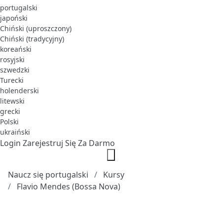
portugalski
japoński
Chiński (uproszczony)
Chiński (tradycyjny)
koreański
rosyjski
szwedzki
Turecki
holenderski
litewski
grecki
Polski
ukraiński
Login
Zarejestruj Się Za Darmo
Naucz się portugalski
Kursy
Flavio Mendes (Bossa Nova)