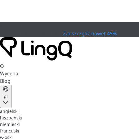
WYGASŁO
Świętuj Cup
Extended Sale
Zaoszczędź nawet 45%
O
Wycena
Blog
pl
angielski
hiszpański
niemiecki
francuski
włoski