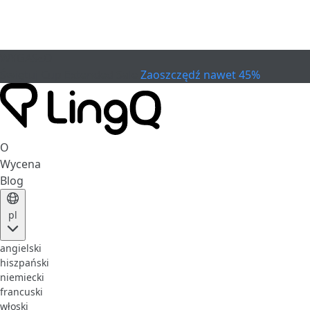
WYGASŁO
Świętuj Cup
Extended Sale
Zaoszczędź nawet 45%
O
Wycena
Blog
pl
angielski
hiszpański
niemiecki
francuski
włoski