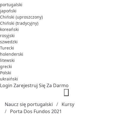
portugalski
japoński
Chiński (uproszczony)
Chiński (tradycyjny)
koreański
rosyjski
szwedzki
Turecki
holenderski
litewski
grecki
Polski
ukraiński
Login
Zarejestruj Się Za Darmo
Naucz się portugalski
Kursy
Porta Dos Fundos 2021