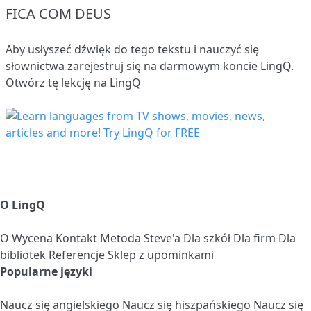
FICA COM DEUS
Aby usłyszeć dźwięk do tego tekstu i nauczyć się
słownictwa
zarejestruj się
na darmowym koncie LingQ.
Otwórz tę lekcję na LingQ
O LingQ
O
Wycena
Kontakt
Metoda Steve'a
Dla szkół
Dla firm
Dla
bibliotek
Referencje
Sklep z upominkami
Popularne języki
Naucz się angielskiego
Naucz się hiszpańskiego
Naucz się