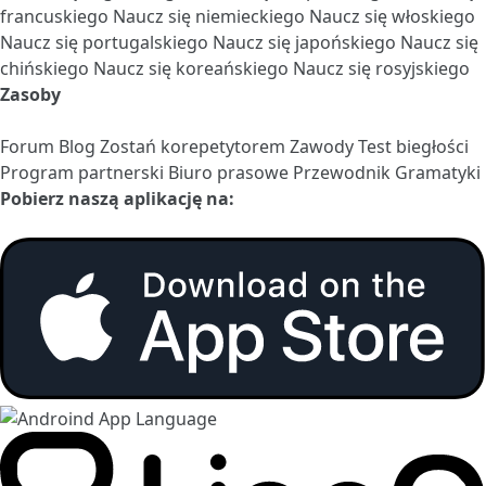
francuskiego
Naucz się niemieckiego
Naucz się włoskiego
Naucz się portugalskiego
Naucz się japońskiego
Naucz się
chińskiego
Naucz się koreańskiego
Naucz się rosyjskiego
Zasoby
Forum
Blog
Zostań korepetytorem
Zawody
Test biegłości
Program partnerski
Biuro prasowe
Przewodnik Gramatyki
Pobierz naszą aplikację na: