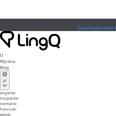
WYGASŁO
Świętuj Cup
Extended Sale
Zaoszczędź nawet 
O
Wycena
Blog
pl
angielski
hiszpański
niemiecki
francuski
włoski