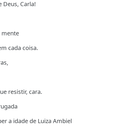
 Deus, Carla!
a mente
em cada coisa.
as,
e resistir, cara.
drugada
ber a idade de Luiza Ambiel