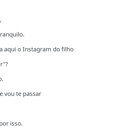
,
ranquilo.
 aqui o Instagram do filho
r"?
o.
ue vou te passar
or isso.