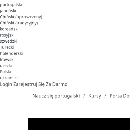
portugalski
japoński
Chiński (uproszczony)
Chiński (tradycyjny)
koreański
rosyjski
szwedzki
Turecki
holenderski
litewski
grecki
Polski
ukraiński
Login
Zarejestruj Się Za Darmo
Naucz się portugalski
Kursy
Porta Do