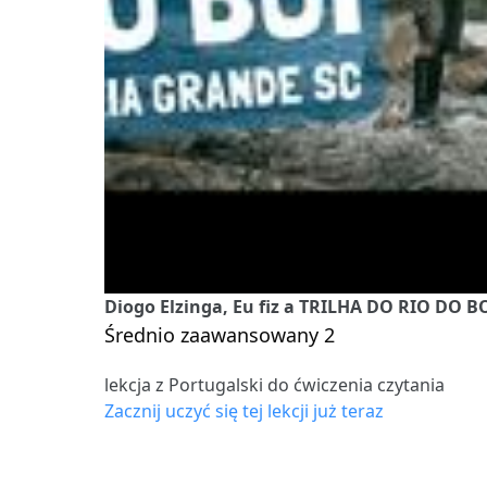
Diogo Elzinga, Eu fiz a TRILHA DO RIO DO B
Średnio zaawansowany 2
lekcja z Portugalski do ćwiczenia czytania
Zacznij uczyć się tej lekcji już teraz