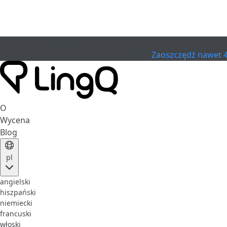
WYGASŁO
Świętuj Cup
Extended Sale
Zaoszczędź nawet 
O
Wycena
Blog
pl
angielski
hiszpański
niemiecki
francuski
włoski