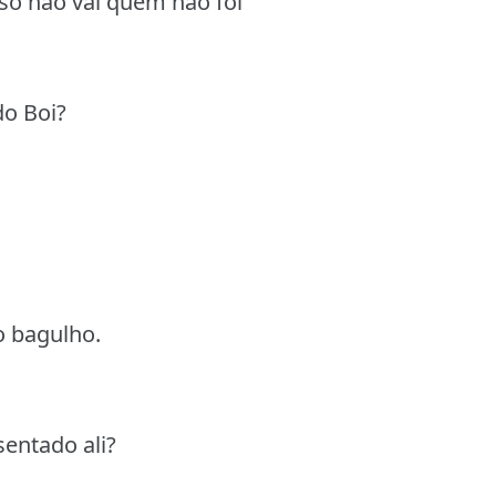
 só não vai quem não foi
do Boi?
o bagulho.
sentado ali?