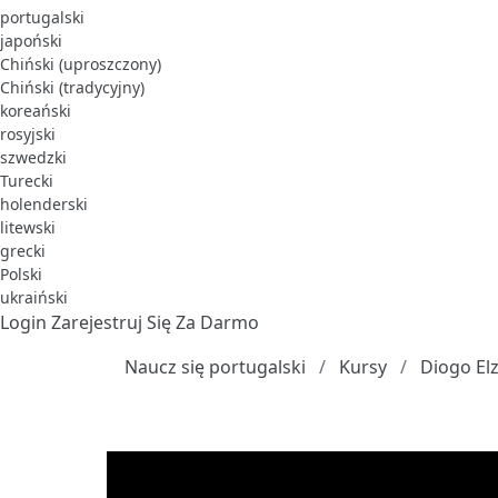
portugalski
japoński
Chiński (uproszczony)
Chiński (tradycyjny)
koreański
rosyjski
szwedzki
Turecki
holenderski
litewski
grecki
Polski
ukraiński
Login
Zarejestruj Się Za Darmo
Naucz się portugalski
Kursy
Diogo El