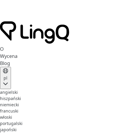
O
Wycena
Blog
pl
angielski
hiszpański
niemiecki
francuski
włoski
portugalski
japoński