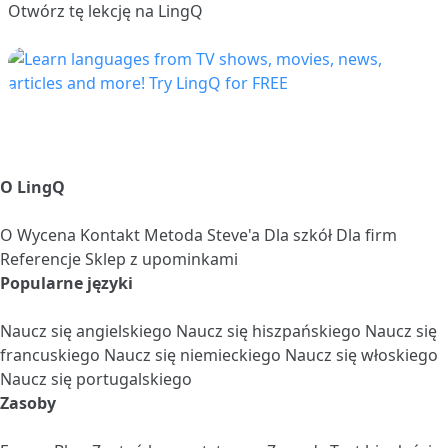
Otwórz tę lekcję na LingQ
O LingQ
O
Wycena
Kontakt
Metoda Steve'a
Dla szkół
Dla firm
Referencje
Sklep z upominkami
Popularne języki
Naucz się angielskiego
Naucz się hiszpańskiego
Naucz się
francuskiego
Naucz się niemieckiego
Naucz się włoskiego
Naucz się portugalskiego
Zasoby