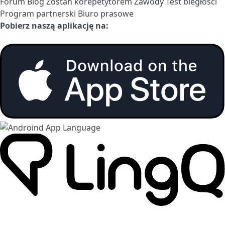
Forum
Blog
Zostań korepetytorem
Zawody
Test biegłości
Program partnerski
Biuro prasowe
Pobierz naszą aplikację na: