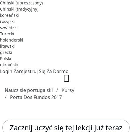
Chiński (uproszczony)
Chiński (tradycyjny)
koreański
rosyjski
szwedzki
Turecki
holenderski
litewski
grecki
Polski
ukraiński
Login
Zarejestruj Się Za Darmo
Naucz się portugalski
Kursy
Porta Dos Fundos 2017
Zacznij uczyć się tej lekcji już teraz