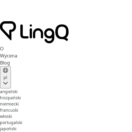
O
Wycena
Blog
pl
angielski
hiszpański
niemiecki
francuski
włoski
portugalski
japoński