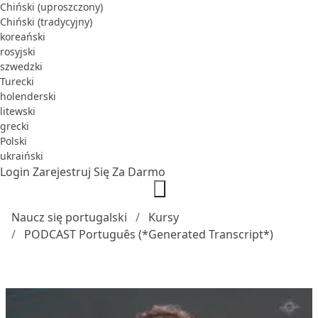
Chiński (uproszczony)
Chiński (tradycyjny)
koreański
rosyjski
szwedzki
Turecki
holenderski
litewski
grecki
Polski
ukraiński
Login
Zarejestruj Się Za Darmo
Naucz się portugalski
Kursy
PODCAST Português (*Generated Transcript*)