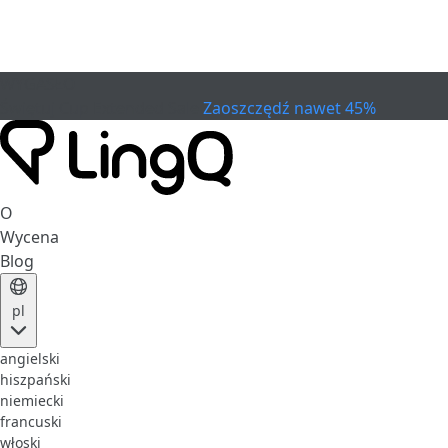
WYGASŁO
Świętuj Cup
Extended Sale
Zaoszczędź nawet 45%
O
Wycena
Blog
pl
angielski
hiszpański
niemiecki
francuski
włoski