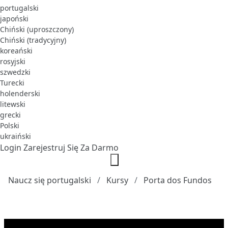
portugalski
japoński
Chiński (uproszczony)
Chiński (tradycyjny)
koreański
rosyjski
szwedzki
Turecki
holenderski
litewski
grecki
Polski
ukraiński
Login
Zarejestruj Się Za Darmo
Naucz się portugalski
Kursy
Porta dos Fundos