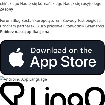
chińskiego
Naucz się koreańskiego
Naucz się rosyjskiego
Zasoby
Forum
Blog
Zostań korepetytorem
Zawody
Test biegłości
Program partnerski
Biuro prasowe
Przewodnik Gramatyki
Pobierz naszą aplikację na: