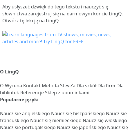
Aby usłyszeć dźwięk do tego tekstu i nauczyć się
słownictwa
zarejestruj się
na darmowym koncie LingQ.
Otwórz tę lekcję na LingQ
O LingQ
O
Wycena
Kontakt
Metoda Steve'a
Dla szkół
Dla firm
Dla
bibliotek
Referencje
Sklep z upominkami
Popularne języki
Naucz się angielskiego
Naucz się hiszpańskiego
Naucz się
francuskiego
Naucz się niemieckiego
Naucz się włoskiego
Naucz się portugalskiego
Naucz się japońskiego
Naucz się