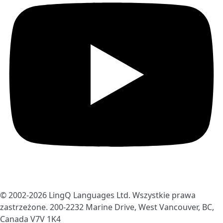
© 2002-2026
LingQ Languages Ltd.
Wszystkie prawa
zastrzeżone. 200-2232 Marine Drive, West Vancouver, BC,
Canada
V7V 1K4