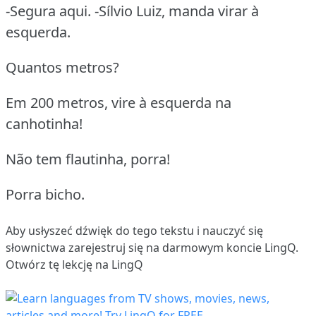
-Segura aqui. -Sílvio Luiz, manda virar à
esquerda.
Quantos metros?
Em 200 metros, vire à esquerda na
canhotinha!
Não tem flautinha, porra!
Porra bicho.
Aby usłyszeć dźwięk do tego tekstu i nauczyć się
słownictwa
zarejestruj się
na darmowym koncie LingQ.
Otwórz tę lekcję na LingQ