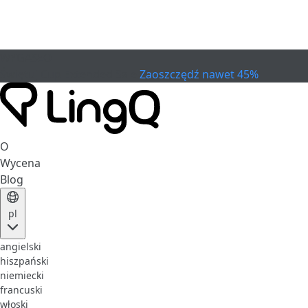
WYGASŁO
Świętuj Cup
Extended Sale
Zaoszczędź nawet 45%
O
Wycena
Blog
pl
angielski
hiszpański
niemiecki
francuski
włoski