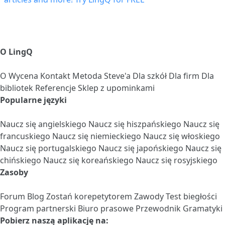
O LingQ
O
Wycena
Kontakt
Metoda Steve'a
Dla szkół
Dla firm
Dla
bibliotek
Referencje
Sklep z upominkami
Popularne języki
Naucz się angielskiego
Naucz się hiszpańskiego
Naucz się
francuskiego
Naucz się niemieckiego
Naucz się włoskiego
Naucz się portugalskiego
Naucz się japońskiego
Naucz się
chińskiego
Naucz się koreańskiego
Naucz się rosyjskiego
Zasoby
Forum
Blog
Zostań korepetytorem
Zawody
Test biegłości
Program partnerski
Biuro prasowe
Przewodnik Gramatyki
Pobierz naszą aplikację na: