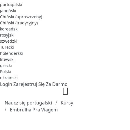
portugalski
japoński
Chiński (uproszczony)
Chiński (tradycyjny)
koreański
rosyjski
szwedzki
Turecki
holenderski
litewski
grecki
Polski
ukraiński
Login
Zarejestruj Się Za Darmo
Naucz się portugalski
Kursy
Embrulha Pra Viagem