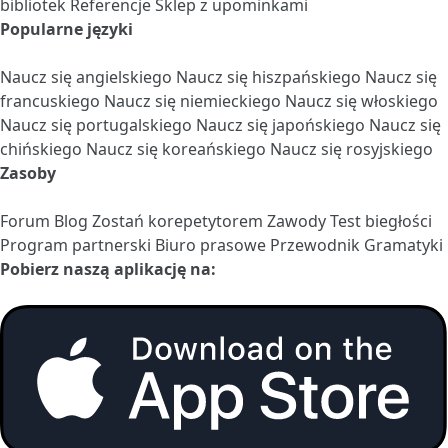
bibliotek
Referencje
Sklep z upominkami
Popularne języki
Naucz się angielskiego
Naucz się hiszpańskiego
Naucz się
francuskiego
Naucz się niemieckiego
Naucz się włoskiego
Naucz się portugalskiego
Naucz się japońskiego
Naucz się
chińskiego
Naucz się koreańskiego
Naucz się rosyjskiego
Zasoby
Forum
Blog
Zostań korepetytorem
Zawody
Test biegłości
Program partnerski
Biuro prasowe
Przewodnik Gramatyki
Pobierz naszą aplikację na: