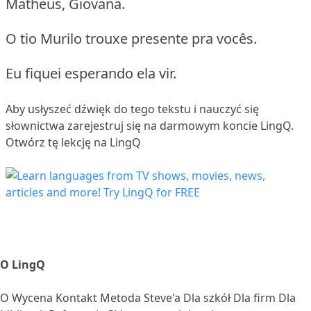
Matheus, Giovana.
O tio Murilo trouxe presente pra vocês.
Eu fiquei esperando ela vir.
Aby usłyszeć dźwięk do tego tekstu i nauczyć się
słownictwa
zarejestruj się
na darmowym koncie LingQ.
Otwórz tę lekcję na LingQ
O LingQ
O
Wycena
Kontakt
Metoda Steve'a
Dla szkół
Dla firm
Dla