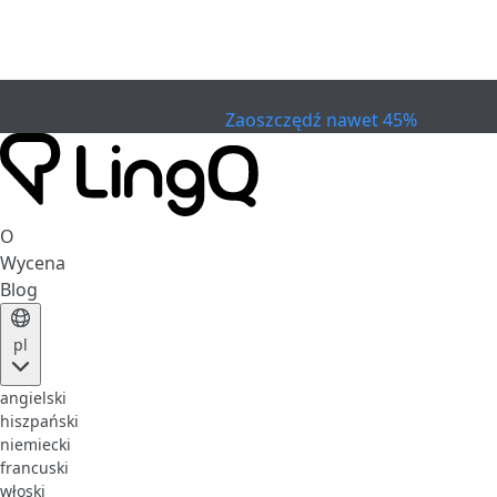
WYGASŁO
Świętuj Cup
Extended Sale
Zaoszczędź nawet 45%
O
Wycena
Blog
pl
angielski
hiszpański
niemiecki
francuski
włoski