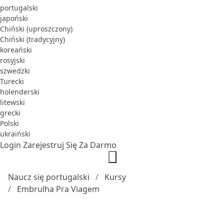
portugalski
japoński
Chiński (uproszczony)
Chiński (tradycyjny)
koreański
rosyjski
szwedzki
Turecki
holenderski
litewski
grecki
Polski
ukraiński
Login
Zarejestruj Się Za Darmo
Naucz się portugalski
Kursy
Embrulha Pra Viagem