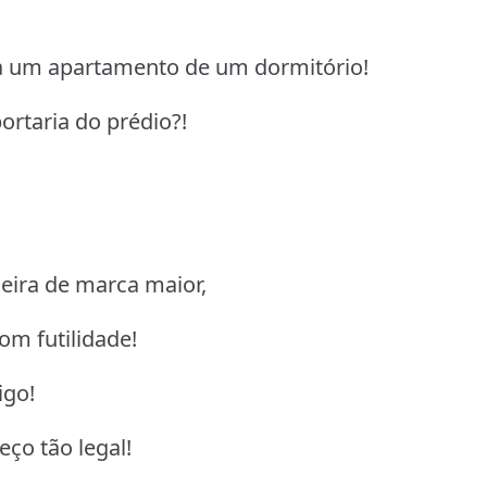
ra um apartamento de um dormitório!
ortaria do prédio?!
deira de marca maior,
om futilidade!
igo!
ço tão legal!