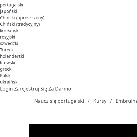
portugalski
japoński
Chiński (uproszczony)
Chiński (tradycyjny)
koreański
rosyjski
szwedzki
Turecki
holenderski
litewski
grecki
Polski
ukraiński
Login
Zarejestruj Się Za Darmo
Naucz się portugalski
Kursy
Embrulha