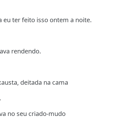
a eu ter feito isso ontem a noite.
 tava rendendo.
exausta, deitada na cama
.
rva no seu criado-mudo