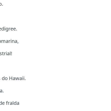
o.
digree.
bmarina,
trial!
 do Hawaii.
a.
de fralda