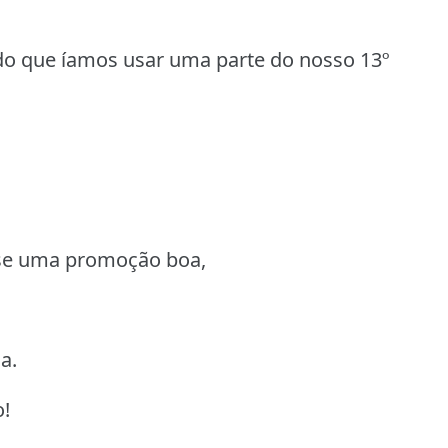
o que íamos usar uma parte do nosso 13º
esse uma promoção boa,
a.
o!