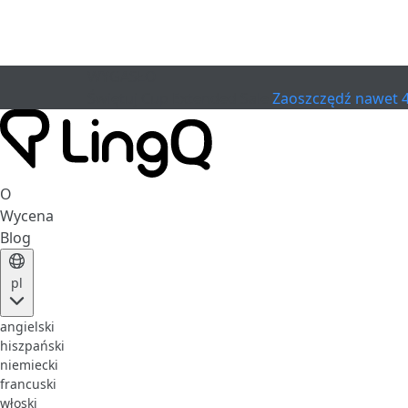
WYGASŁO
Świętuj Cup
Extended Sale
Zaoszczędź nawet 
O
Wycena
Blog
pl
angielski
hiszpański
niemiecki
francuski
włoski