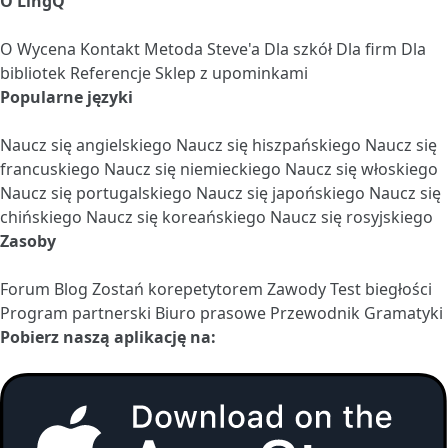
O LingQ
O
Wycena
Kontakt
Metoda Steve'a
Dla szkół
Dla firm
Dla
bibliotek
Referencje
Sklep z upominkami
Popularne języki
Naucz się angielskiego
Naucz się hiszpańskiego
Naucz się
francuskiego
Naucz się niemieckiego
Naucz się włoskiego
Naucz się portugalskiego
Naucz się japońskiego
Naucz się
chińskiego
Naucz się koreańskiego
Naucz się rosyjskiego
Zasoby
Forum
Blog
Zostań korepetytorem
Zawody
Test biegłości
Program partnerski
Biuro prasowe
Przewodnik Gramatyki
Pobierz naszą aplikację na: