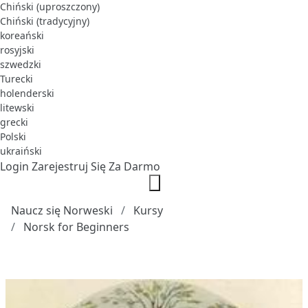
Chiński (uproszczony)
Chiński (tradycyjny)
koreański
rosyjski
szwedzki
Turecki
holenderski
litewski
grecki
Polski
ukraiński
Login
Zarejestruj Się Za Darmo
Naucz się Norweski
Kursy
Norsk for Beginners