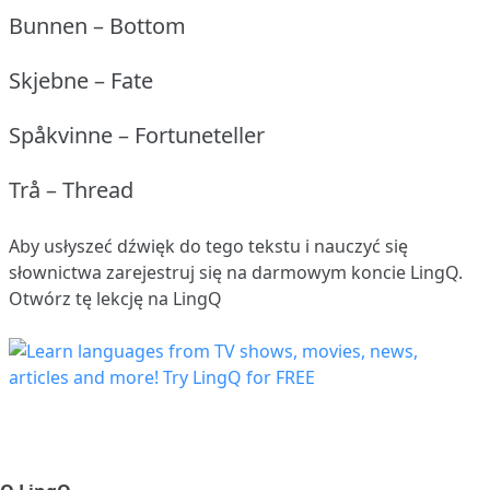
Bunnen – Bottom
Skjebne – Fate
Spåkvinne – Fortuneteller
Trå – Thread
Aby usłyszeć dźwięk do tego tekstu i nauczyć się
słownictwa
zarejestruj się
na darmowym koncie LingQ.
Otwórz tę lekcję na LingQ