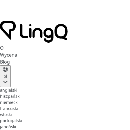
O
Wycena
Blog
pl
angielski
hiszpański
niemiecki
francuski
włoski
portugalski
japoński