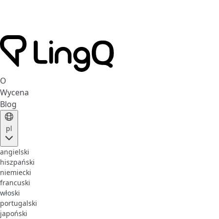
O
Wycena
Blog
pl
angielski
hiszpański
niemiecki
francuski
włoski
portugalski
japoński