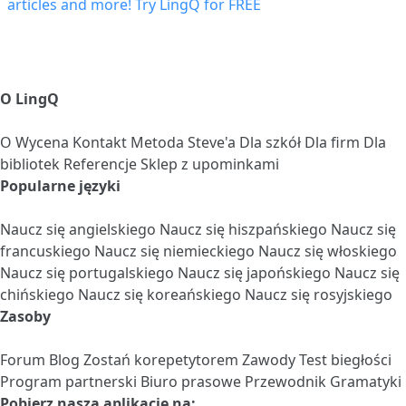
O LingQ
O
Wycena
Kontakt
Metoda Steve'a
Dla szkół
Dla firm
Dla
bibliotek
Referencje
Sklep z upominkami
Popularne języki
Naucz się angielskiego
Naucz się hiszpańskiego
Naucz się
francuskiego
Naucz się niemieckiego
Naucz się włoskiego
Naucz się portugalskiego
Naucz się japońskiego
Naucz się
chińskiego
Naucz się koreańskiego
Naucz się rosyjskiego
Zasoby
Forum
Blog
Zostań korepetytorem
Zawody
Test biegłości
Program partnerski
Biuro prasowe
Przewodnik Gramatyki
Pobierz naszą aplikację na: