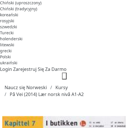
Chiński (uproszczony)
Chiński (tradycyjny)
koreański
rosyjski
szwedzki
Turecki
holenderski
litewski
grecki
Polski
ukraiński
Login
Zarejestruj Się Za Darmo
Naucz się Norweski
Kursy
På Vei (2014) Lær norsk nivå A1-A2