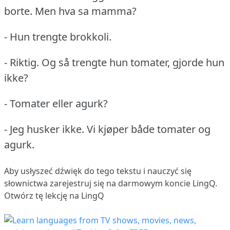
borte.
Men hva sa mamma?
- Hun trengte brokkoli.
- Riktig.
Og så trengte hun tomater, gjorde hun
ikke?
- Tomater eller agurk?
- Jeg husker ikke.
Vi kjøper både tomater og
agurk.
Aby usłyszeć dźwięk do tego tekstu i nauczyć się
słownictwa
zarejestruj się
na darmowym koncie LingQ.
Otwórz tę lekcję na LingQ