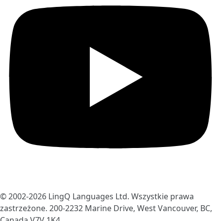
© 2002-2026
LingQ Languages Ltd.
Wszystkie prawa
zastrzeżone. 200-2232 Marine Drive, West Vancouver, BC,
Canada
V7V 1K4