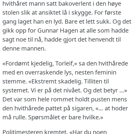
hvithåret mann satt bakoverlent i den høye
stolen slik at ansiktet lå i skygge.
For første
gang laget han en lyd.
Bare et lett sukk.
Og det
gikk opp for Gunnar Hagen at alle som hadde
sagt noe til nå, hadde gjort det henvendt til
denne mannen.
«Fordømt kjedelig, Torleif,» sa den hvithårede
med en overraskende lys, nesten feminin
stemme.
«Ekstremt skadelig.
Tilliten til
systemet.
Vi er på det nivået.
Og det betyr …»
Det var som hele rommet holdt pusten mens
den hvithårede pattet på sigaren, «… at hoder
må rulle.
Spørsmålet er bare hvilke.»
Politimesteren kremtet.
«Har du noen