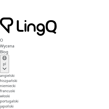
O
Wycena
Blog
pl
angielski
hiszpański
niemiecki
francuski
włoski
portugalski
japoński