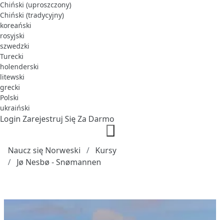
Chiński (uproszczony)
Chiński (tradycyjny)
koreański
rosyjski
szwedzki
Turecki
holenderski
litewski
grecki
Polski
ukraiński
Login
Zarejestruj Się Za Darmo
Naucz się Norweski
Kursy
Jø Nesbø - Snømannen