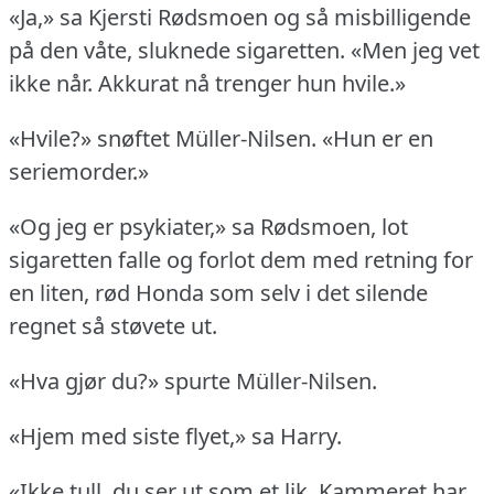
«Ja,» sa Kjersti Rødsmoen og så misbilligende
på den våte, sluknede sigaretten.
«Men jeg vet
ikke når.
Akkurat nå trenger hun hvile.»
«Hvile?» snøftet Müller-Nilsen.
«Hun er en
seriemorder.»
«Og jeg er psykiater,» sa Rødsmoen, lot
sigaretten falle og forlot dem med retning for
en liten, rød Honda som selv i det silende
regnet så støvete ut.
«Hva gjør du?» spurte Müller-Nilsen.
«Hjem med siste flyet,» sa Harry.
«Ikke tull, du ser ut som et lik.
Kammeret har