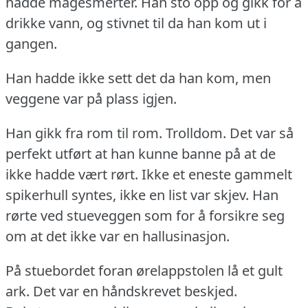
hadde magesmerter.
Han sto opp og gikk for å
drikke vann, og stivnet til da han kom ut i
gangen.
Han hadde ikke sett det da han kom, men
veggene var på plass igjen.
Han gikk fra rom til rom.
Trolldom.
Det var så
perfekt utført at han kunne banne på at de
ikke hadde vært rørt.
Ikke et eneste gammelt
spikerhull syntes, ikke en list var skjev.
Han
rørte ved stueveggen som for å forsikre seg
om at det ikke var en hallusinasjon.
På stuebordet foran ørelappstolen lå et gult
ark.
Det var en håndskrevet beskjed.