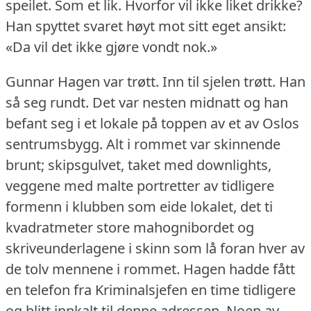
speilet.
Som et lik.
Hvorfor vil ikke liket drikke?
Han spyttet svaret høyt mot sitt eget ansikt:
«Da vil det ikke gjøre vondt nok.»
Gunnar Hagen var trøtt.
Inn til sjelen trøtt.
Han
så seg rundt.
Det var nesten midnatt og han
befant seg i et lokale på toppen av et av Oslos
sentrumsbygg.
Alt i rommet var skinnende
brunt; skipsgulvet, taket med downlights,
veggene med malte portretter av tidligere
formenn i klubben som eide lokalet, det ti
kvadratmeter store mahognibordet og
skriveunderlagene i skinn som lå foran hver av
de tolv mennene i rommet.
Hagen hadde fått
en telefon fra Kriminalsjefen en time tidligere
og blitt innkalt til denne adressen.
Noen av