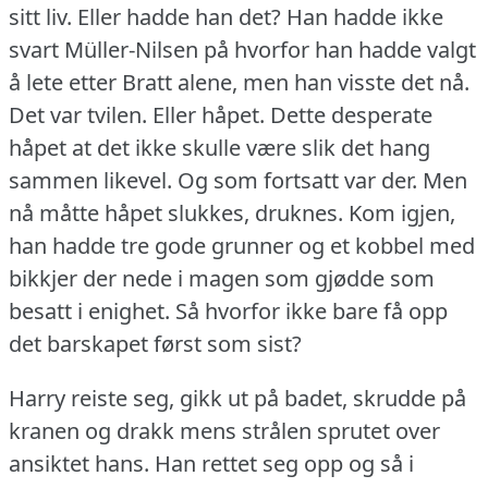
sitt liv.
Eller hadde han det?
Han hadde ikke
svart Müller-Nilsen på hvorfor han hadde valgt
å lete etter Bratt alene, men han visste det nå.
Det var tvilen.
Eller håpet.
Dette desperate
håpet at det ikke skulle være slik det hang
sammen likevel.
Og som fortsatt var der.
Men
nå måtte håpet slukkes, druknes.
Kom igjen,
han hadde tre gode grunner og et kobbel med
bikkjer der nede i magen som gjødde som
besatt i enighet.
Så hvorfor ikke bare få opp
det barskapet først som sist?
Harry reiste seg, gikk ut på badet, skrudde på
kranen og drakk mens strålen sprutet over
ansiktet hans.
Han rettet seg opp og så i