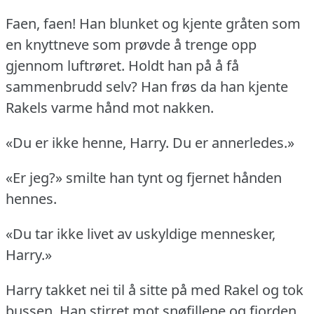
Faen, faen!
Han blunket og kjente gråten som
en knyttneve som prøvde å trenge opp
gjennom luftrøret.
Holdt han på å få
sammenbrudd selv?
Han frøs da han kjente
Rakels varme hånd mot nakken.
«Du er ikke henne, Harry.
Du er annerledes.»
«Er jeg?» smilte han tynt og fjernet hånden
hennes.
«Du tar ikke livet av uskyldige mennesker,
Harry.»
Harry takket nei til å sitte på med Rakel og tok
bussen.
Han stirret mot snøfillene og fjorden