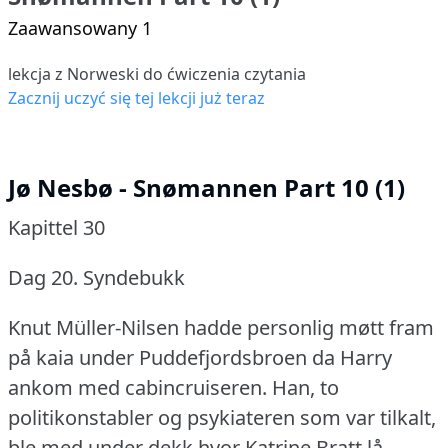
Zaawansowany 1
lekcja z Norweski do ćwiczenia czytania
Zacznij uczyć się tej lekcji już teraz
Jø Nesbø - Snømannen Part 10 (1)
Kapittel 30
Dag 20.
Syndebukk
Knut Müller-Nilsen hadde personlig møtt fram
på kaia under Puddefjordsbroen da Harry
ankom med cabincruiseren.
Han, to
politikonstabler og psykiateren som var tilkalt,
ble med under dekk hvor Katrine Bratt lå