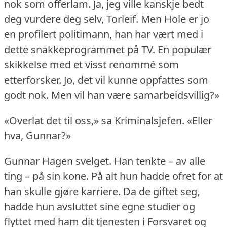
nok som offerlam.
Ja, jeg ville kanskje bedt
deg vurdere deg selv, Torleif.
Men Hole er jo
en profilert politimann, han har vært med i
dette snakkeprogrammet på TV.
En populær
skikkelse med et visst renommé som
etterforsker.
Jo, det vil kunne oppfattes som
godt nok.
Men vil han være samarbeidsvillig?»
«Overlat det til oss,» sa Kriminalsjefen.
«Eller
hva, Gunnar?»
Gunnar Hagen svelget.
Han tenkte – av alle
ting – på sin kone.
På alt hun hadde ofret for at
han skulle gjøre karriere.
Da de giftet seg,
hadde hun avsluttet sine egne studier og
flyttet med ham dit tjenesten i Forsvaret og