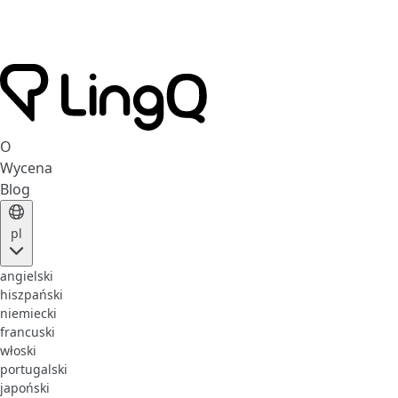
O
Wycena
Blog
pl
angielski
hiszpański
niemiecki
francuski
włoski
portugalski
japoński