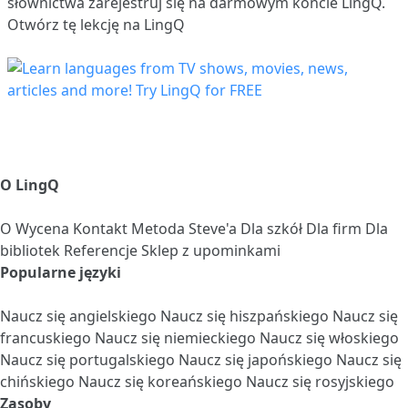
słownictwa
zarejestruj się
na darmowym koncie LingQ.
Otwórz tę lekcję na LingQ
O LingQ
O
Wycena
Kontakt
Metoda Steve'a
Dla szkół
Dla firm
Dla
bibliotek
Referencje
Sklep z upominkami
Popularne języki
Naucz się angielskiego
Naucz się hiszpańskiego
Naucz się
francuskiego
Naucz się niemieckiego
Naucz się włoskiego
Naucz się portugalskiego
Naucz się japońskiego
Naucz się
chińskiego
Naucz się koreańskiego
Naucz się rosyjskiego
Zasoby