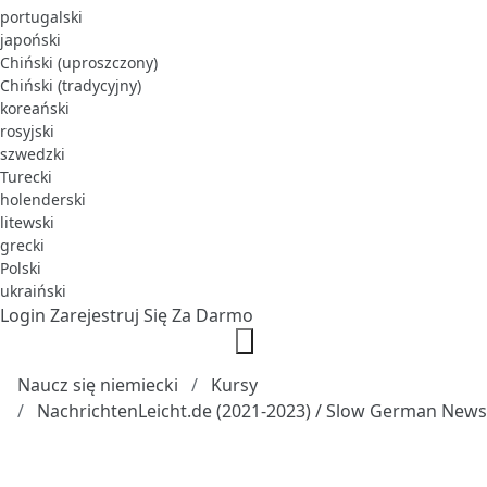
portugalski
japoński
Chiński (uproszczony)
Chiński (tradycyjny)
koreański
rosyjski
szwedzki
Turecki
holenderski
litewski
grecki
Polski
ukraiński
Login
Zarejestruj Się Za Darmo
Naucz się niemiecki
Kursy
NachrichtenLeicht.de (2021-2023) / Slow German News