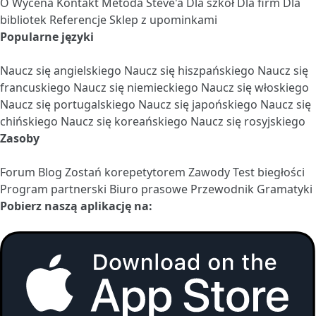
O
Wycena
Kontakt
Metoda Steve'a
Dla szkół
Dla firm
Dla
bibliotek
Referencje
Sklep z upominkami
Popularne języki
Naucz się angielskiego
Naucz się hiszpańskiego
Naucz się
francuskiego
Naucz się niemieckiego
Naucz się włoskiego
Naucz się portugalskiego
Naucz się japońskiego
Naucz się
chińskiego
Naucz się koreańskiego
Naucz się rosyjskiego
Zasoby
Forum
Blog
Zostań korepetytorem
Zawody
Test biegłości
Program partnerski
Biuro prasowe
Przewodnik Gramatyki
Pobierz naszą aplikację na: