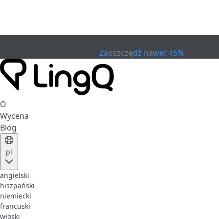
WYGASŁO
Świętuj Cup
Extended Sale
Zaoszczędź nawet 45%
O
Wycena
Blog
pl
angielski
hiszpański
niemiecki
francuski
włoski