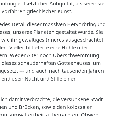
utung entsetzlicher Antiquität, als seien sie
n Vorfahren griechischer Kunst.
jedes Detail dieser massiven Hervorbringung
eses, unseres Planeten gestaltet wurde.
Sie
ch wie ihr gewaltiges Inneres ausgeschachtet
len.
Vielleicht lieferte eine Höhle oder
ern.
Weder Alter noch Überschwemmung
t dieses schauderhaften Gotteshauses, um
ugesetzt --- und auch nach tausenden Jahren
 endlosen Nacht und Stille einer
 ich damit verbrachte, die versunkene Stadt
uen und Brücken, sowie den kolossalen
mnisumwittertheit zu betrachten.
Obwohl