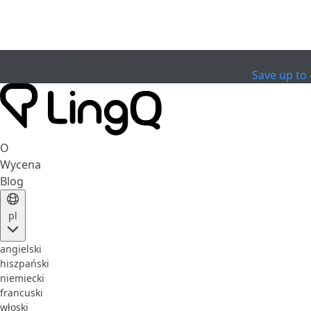
WYGASŁO
Celebrate the Cup
Specjalna oferta
Save up to
O
Wycena
Blog
pl
angielski
hiszpański
niemiecki
francuski
włoski