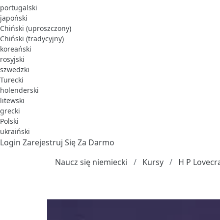
portugalski
japoński
Chiński (uproszczony)
Chiński (tradycyjny)
koreański
rosyjski
szwedzki
Turecki
holenderski
litewski
grecki
Polski
ukraiński
Login
Zarejestruj Się Za Darmo
Naucz się niemiecki
Kursy
H P Lovecr