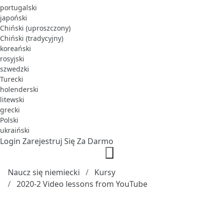
portugalski
japoński
Chiński (uproszczony)
Chiński (tradycyjny)
koreański
rosyjski
szwedzki
Turecki
holenderski
litewski
grecki
Polski
ukraiński
Login
Zarejestruj Się Za Darmo
Naucz się niemiecki
Kursy
2020-2 Video lessons from YouTube