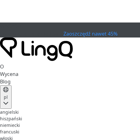
WYGASŁO
Świętuj Cup
Extended Sale
Zaoszczędź nawet 45%
O
Wycena
Blog
pl
angielski
hiszpański
niemiecki
francuski
włoski