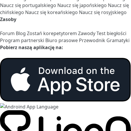
Naucz się portugalskiego
Naucz się japońskiego
Naucz się
chińskiego
Naucz się koreańskiego
Naucz się rosyjskiego
Zasoby
Forum
Blog
Zostań korepetytorem
Zawody
Test biegłości
Program partnerski
Biuro prasowe
Przewodnik Gramatyki
Pobierz naszą aplikację na: