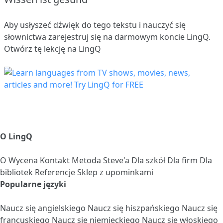
Aby usłyszeć dźwięk do tego tekstu i nauczyć się
słownictwa
zarejestruj się
na darmowym koncie LingQ.
Otwórz tę lekcję na LingQ
O LingQ
O
Wycena
Kontakt
Metoda Steve'a
Dla szkół
Dla firm
Dla
bibliotek
Referencje
Sklep z upominkami
Popularne języki
Naucz się angielskiego
Naucz się hiszpańskiego
Naucz się
francuskiego
Naucz się niemieckiego
Naucz się włoskiego