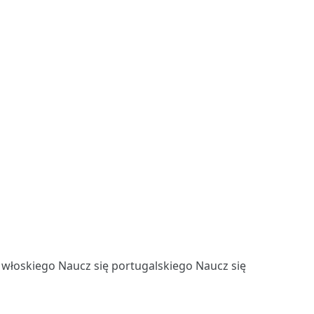
ę włoskiego
Naucz się portugalskiego
Naucz się