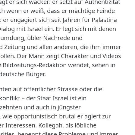
t er sich wacker: er setzt auf Authentizität
uch wenn er weiß, dass er mächtige Feinde
 er engagiert sich seit Jahren für Palästina
ialog mit Israel ein.
Er legt sich mit denen
leumdung, übler Nachrede und
ld Zeitung und allen anderen, die ihm immer
ollen.
Der Mann zeigt Charakter und Videos
ie Bildzeitungs-Redaktion wendet, sehen in
deutsche Bürger.
en auf öffentlicher Strasse oder die
flikt – der Staat Israel ist ein
rzehnten und auch in jüngster
wie opportunistisch brutal er agiert zur
er Interessen.
Kollegah, als löbliche
ities, benennt diese Probleme und immer