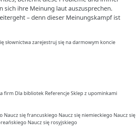
 sich ihre Meinung laut auszusprechen.
weitergeht – denn dieser Meinungskampf ist
się słownictwa
zarejestruj się
na darmowym koncie
la firm
Dla bibliotek
Referencje
Sklep z upominkami
go
Naucz się francuskiego
Naucz się niemieckiego
Naucz si
oreańskiego
Naucz się rosyjskiego