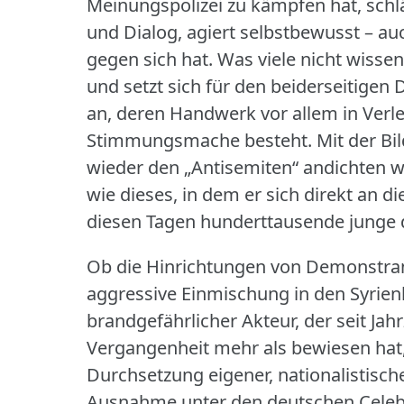
Meinungspolizei zu kämpfen hat, schläg
und Dialog, agiert selbstbewusst – a
gegen sich hat.
Was viele nicht wissen:
und setzt sich für den beiderseitigen D
an, deren Handwerk vor allem in Ver
Stimmungsmache besteht.
Mit der Bi
wieder den „Antisemiten“ andichten w
wie dieses, in dem er sich direkt an d
diesen Tagen hunderttausende junge 
Ob die Hinrichtungen von Demonstrant
aggressive Einmischung in den Syrienkon
brandgefährlicher Akteur, der seit Jah
Vergangenheit mehr als bewiesen hat, 
Durchsetzung eigener, nationalistisch
Ausnahme unter den deutschen Celebr