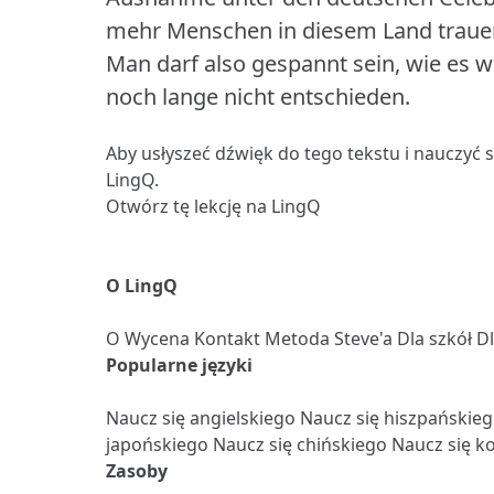
mehr Menschen in diesem Land trauen
Man darf also gespannt sein, wie es 
noch lange nicht entschieden.
Aby usłyszeć dźwięk do tego tekstu i nauczyć 
LingQ.
Otwórz tę lekcję na LingQ
O LingQ
O
Wycena
Kontakt
Metoda Steve'a
Dla szkół
D
Popularne języki
Naucz się angielskiego
Naucz się hiszpańskie
japońskiego
Naucz się chińskiego
Naucz się k
Zasoby