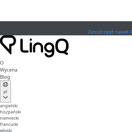
WYGASŁO
Świętuj Cup
Extended Sale
Zaoszczędź nawet 
O
Wycena
Blog
pl
angielski
hiszpański
niemiecki
francuski
włoski