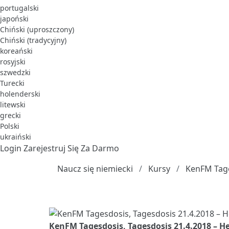
portugalski
japoński
Chiński (uproszczony)
Chiński (tradycyjny)
koreański
rosyjski
szwedzki
Turecki
holenderski
litewski
grecki
Polski
ukraiński
Login
Zarejestruj Się Za Darmo
Naucz się niemiecki
Kursy
KenFM Tag
KenFM Tagesdosis, Tagesdosis 21.4.2018 – H