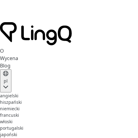
O
Wycena
Blog
pl
angielski
hiszpański
niemiecki
francuski
włoski
portugalski
japoński