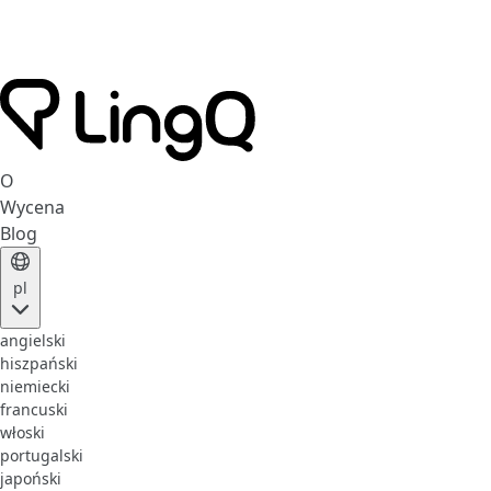
O
Wycena
Blog
pl
angielski
hiszpański
niemiecki
francuski
włoski
portugalski
japoński