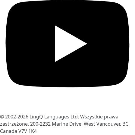
© 2002-2026
LingQ Languages Ltd.
Wszystkie prawa
zastrzeżone. 200-2232 Marine Drive, West Vancouver, BC,
Canada
V7V 1K4