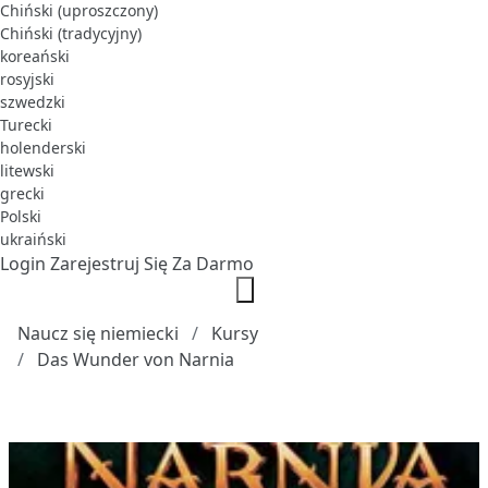
Chiński (uproszczony)
Chiński (tradycyjny)
koreański
rosyjski
szwedzki
Turecki
holenderski
litewski
grecki
Polski
ukraiński
Login
Zarejestruj Się Za Darmo
Naucz się niemiecki
Kursy
Das Wunder von Narnia