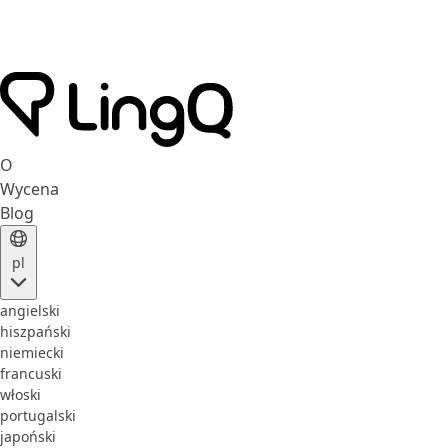
O
Wycena
Blog
pl
angielski
hiszpański
niemiecki
francuski
włoski
portugalski
japoński