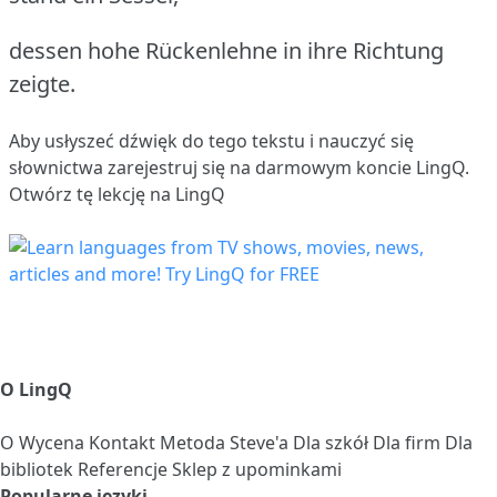
dessen hohe Rückenlehne in ihre Richtung
zeigte.
Aby usłyszeć dźwięk do tego tekstu i nauczyć się
słownictwa
zarejestruj się
na darmowym koncie LingQ.
Otwórz tę lekcję na LingQ
O LingQ
O
Wycena
Kontakt
Metoda Steve'a
Dla szkół
Dla firm
Dla
bibliotek
Referencje
Sklep z upominkami
Popularne języki