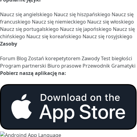
Naucz się angielskiego
Naucz się hiszpańskiego
Naucz się
francuskiego
Naucz się niemieckiego
Naucz się włoskiego
Naucz się portugalskiego
Naucz się japońskiego
Naucz się
chińskiego
Naucz się koreańskiego
Naucz się rosyjskiego
Zasoby
Forum
Blog
Zostań korepetytorem
Zawody
Test biegłości
Program partnerski
Biuro prasowe
Przewodnik Gramatyki
Pobierz naszą aplikację na: