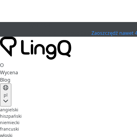
WYGASŁO
Świętuj Cup
Extended Sale
Zaoszczędź nawet 
O
Wycena
Blog
pl
angielski
hiszpański
niemiecki
francuski
włoski