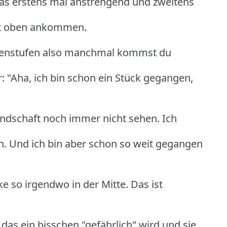
t das erstens mal anstrengend und zweitens
ort oben ankommen.
chenstufen also manchmal kommst du
: "Aha, ich bin schon ein Stück gegangen,
andschaft noch immer nicht sehen. Ich
. Und ich bin aber schon so weit gegangen
ke so irgendwo in der Mitte. Das ist
das ein bisschen "gefährlich" wird und sie