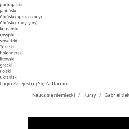
portugalski
japoński
Chiński (uproszczony)
Chiński (tradycyjny)
koreański
rosyjski
szwedzki
Turecki
holenderski
litewski
grecki
Polski
ukraiński
Login
Zarejestruj Się Za Darmo
Naucz się niemiecki
Kursy
Gabriel tie