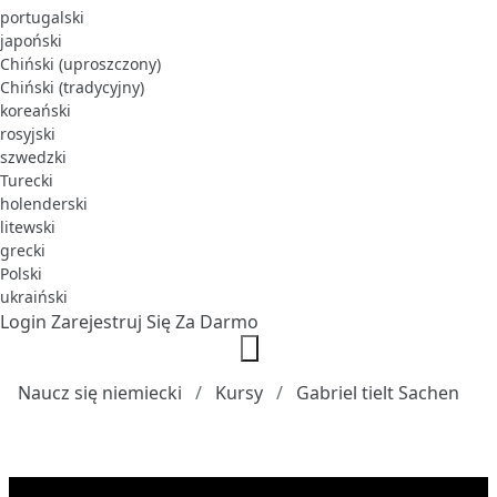
portugalski
japoński
Chiński (uproszczony)
Chiński (tradycyjny)
koreański
rosyjski
szwedzki
Turecki
holenderski
litewski
grecki
Polski
ukraiński
Login
Zarejestruj Się Za Darmo
Naucz się niemiecki
Kursy
Gabriel tielt Sachen