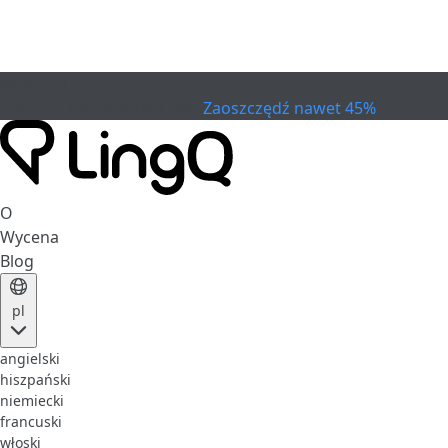
WYGASŁO
Świętuj Cup
Extended Sale
Zaoszczędź nawet 45%
O
Wycena
Blog
pl
angielski
hiszpański
niemiecki
francuski
włoski