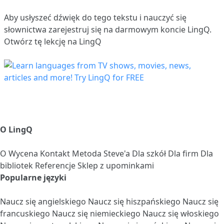
Aby usłyszeć dźwięk do tego tekstu i nauczyć się
słownictwa
zarejestruj się
na darmowym koncie LingQ.
Otwórz tę lekcję na LingQ
O LingQ
O
Wycena
Kontakt
Metoda Steve'a
Dla szkół
Dla firm
Dla
bibliotek
Referencje
Sklep z upominkami
Popularne języki
Naucz się angielskiego
Naucz się hiszpańskiego
Naucz się
francuskiego
Naucz się niemieckiego
Naucz się włoskiego