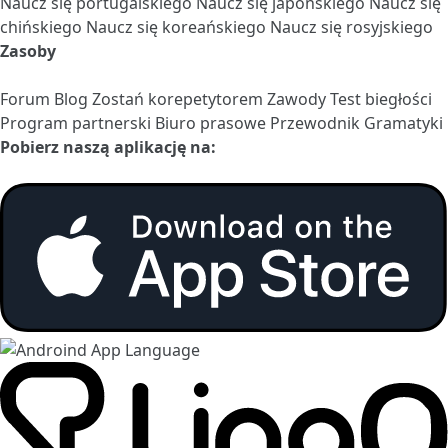
Naucz się portugalskiego
Naucz się japońskiego
Naucz się
chińskiego
Naucz się koreańskiego
Naucz się rosyjskiego
Zasoby
Forum
Blog
Zostań korepetytorem
Zawody
Test biegłości
Program partnerski
Biuro prasowe
Przewodnik Gramatyki
Pobierz naszą aplikację na: