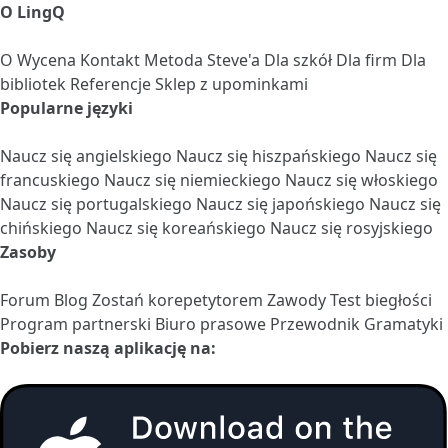
O LingQ
O
Wycena
Kontakt
Metoda Steve'a
Dla szkół
Dla firm
Dla
bibliotek
Referencje
Sklep z upominkami
Popularne języki
Naucz się angielskiego
Naucz się hiszpańskiego
Naucz się
francuskiego
Naucz się niemieckiego
Naucz się włoskiego
Naucz się portugalskiego
Naucz się japońskiego
Naucz się
chińskiego
Naucz się koreańskiego
Naucz się rosyjskiego
Zasoby
Forum
Blog
Zostań korepetytorem
Zawody
Test biegłości
Program partnerski
Biuro prasowe
Przewodnik Gramatyki
Pobierz naszą aplikację na: