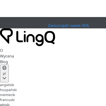
WYGASŁO
Świętuj Cup
Extended Sale
Zaoszczędź nawet 45%
O
Wycena
Blog
pl
angielski
hiszpański
niemiecki
francuski
włoski