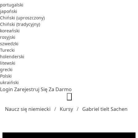
portugalski
japoński
Chiński (uproszczony)
Chiński (tradycyjny)
koreański
rosyjski
szwedzki
Turecki
holenderski
litewski
grecki
Polski
ukraiński
Login
Zarejestruj Się Za Darmo
Naucz się niemiecki
Kursy
Gabriel tielt Sachen