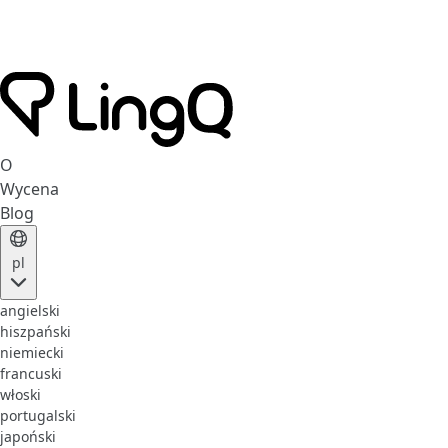
O
Wycena
Blog
pl
angielski
hiszpański
niemiecki
francuski
włoski
portugalski
japoński