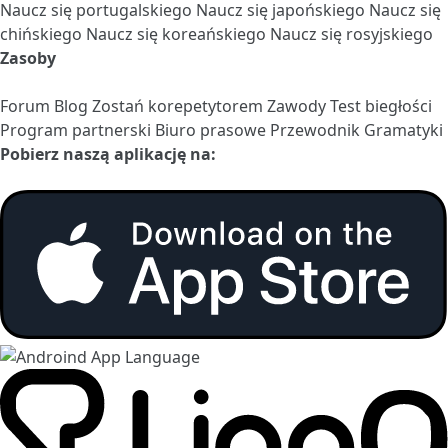
Naucz się portugalskiego
Naucz się japońskiego
Naucz się
chińskiego
Naucz się koreańskiego
Naucz się rosyjskiego
Zasoby
Forum
Blog
Zostań korepetytorem
Zawody
Test biegłości
Program partnerski
Biuro prasowe
Przewodnik Gramatyki
Pobierz naszą aplikację na: