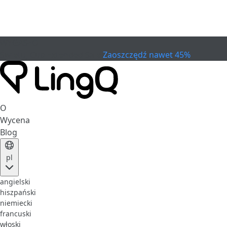
WYGASŁO
Świętuj Cup
Extended Sale
Zaoszczędź nawet 45%
O
Wycena
Blog
pl
angielski
hiszpański
niemiecki
francuski
włoski