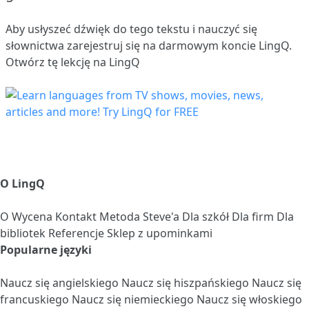
Aby usłyszeć dźwięk do tego tekstu i nauczyć się
słownictwa
zarejestruj się
na darmowym koncie LingQ.
Otwórz tę lekcję na LingQ
O LingQ
O
Wycena
Kontakt
Metoda Steve'a
Dla szkół
Dla firm
Dla
bibliotek
Referencje
Sklep z upominkami
Popularne języki
Naucz się angielskiego
Naucz się hiszpańskiego
Naucz się
francuskiego
Naucz się niemieckiego
Naucz się włoskiego