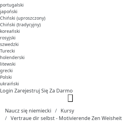
portugalski
japoński
Chiński (uproszczony)
Chiński (tradycyjny)
koreański
rosyjski
szwedzki
Turecki
holenderski
litewski
grecki
Polski
ukraiński
Login
Zarejestruj Się Za Darmo
Naucz się niemiecki
Kursy
Vertraue dir selbst - Motivierende Zen Weisheit