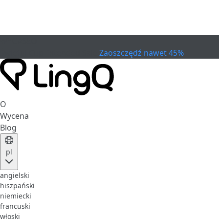
WYGASŁO
Świętuj Cup
Extended Sale
Zaoszczędź nawet 45%
O
Wycena
Blog
pl
angielski
hiszpański
niemiecki
francuski
włoski