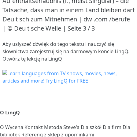
Aufenthaltserlaubnis (f., meist Singular) – die
Tatsache, dass man in einem Land bleiben darf
Deu t sch zum Mitnehmen | dw .com /berufe
| © Deu t sche Welle | Seite 3 / 3
Aby usłyszeć dźwięk do tego tekstu i nauczyć się
słownictwa
zarejestruj się
na darmowym koncie LingQ.
Otwórz tę lekcję na LingQ
O LingQ
O
Wycena
Kontakt
Metoda Steve'a
Dla szkół
Dla firm
Dla
bibliotek
Referencje
Sklep z upominkami