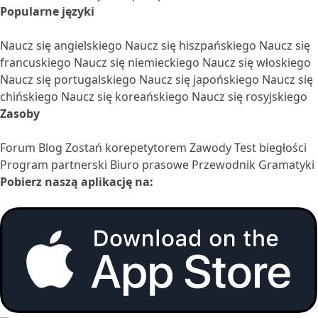
Popularne języki
Naucz się angielskiego
Naucz się hiszpańskiego
Naucz się
francuskiego
Naucz się niemieckiego
Naucz się włoskiego
Naucz się portugalskiego
Naucz się japońskiego
Naucz się
chińskiego
Naucz się koreańskiego
Naucz się rosyjskiego
Zasoby
Forum
Blog
Zostań korepetytorem
Zawody
Test biegłości
Program partnerski
Biuro prasowe
Przewodnik Gramatyki
Pobierz naszą aplikację na: