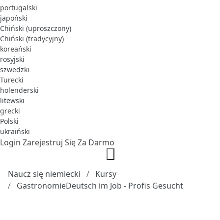
portugalski
japoński
Chiński (uproszczony)
Chiński (tradycyjny)
koreański
rosyjski
szwedzki
Turecki
holenderski
litewski
grecki
Polski
ukraiński
Login
Zarejestruj Się Za Darmo
Naucz się niemiecki
Kursy
GastronomieDeutsch im Job - Profis Gesucht