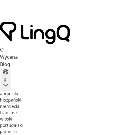
O
Wycena
Blog
pl
angielski
hiszpański
niemiecki
francuski
włoski
portugalski
japoński