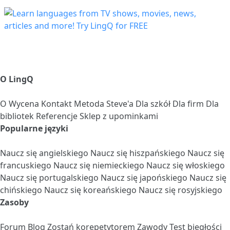
O LingQ
O
Wycena
Kontakt
Metoda Steve'a
Dla szkół
Dla firm
Dla
bibliotek
Referencje
Sklep z upominkami
Popularne języki
Naucz się angielskiego
Naucz się hiszpańskiego
Naucz się
francuskiego
Naucz się niemieckiego
Naucz się włoskiego
Naucz się portugalskiego
Naucz się japońskiego
Naucz się
chińskiego
Naucz się koreańskiego
Naucz się rosyjskiego
Zasoby
Forum
Blog
Zostań korepetytorem
Zawody
Test biegłości