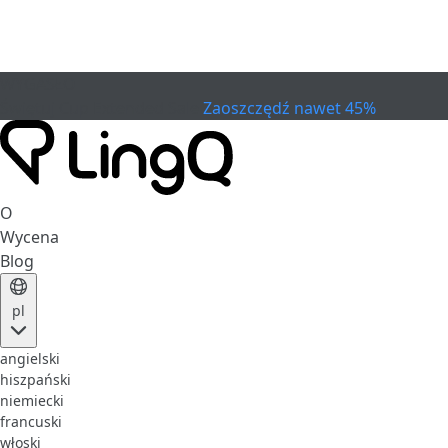
WYGASŁO
Świętuj Cup
Extended Sale
Zaoszczędź nawet 45%
O
Wycena
Blog
pl
angielski
hiszpański
niemiecki
francuski
włoski