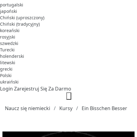
portugalski
japoński
Chiński (uproszczony)
Chiński (tradycyjny)
koreański
rosyjski
szwedzki
Turecki
holenderski
litewski
grecki
Polski
ukraiński
Login
Zarejestruj Się Za Darmo
Naucz się niemiecki
Kursy
Ein Bisschen Besser