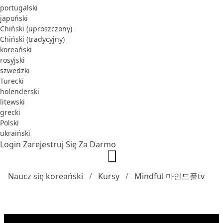
portugalski
japoński
Chiński (uproszczony)
Chiński (tradycyjny)
koreański
rosyjski
szwedzki
Turecki
holenderski
litewski
grecki
Polski
ukraiński
Login
Zarejestruj Się Za Darmo
Naucz się koreański
Kursy
Mindful 마인드풀tv