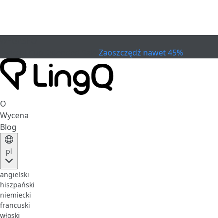
WYGASŁO
Świętuj Cup
Extended Sale
Zaoszczędź nawet 45%
O
Wycena
Blog
pl
angielski
hiszpański
niemiecki
francuski
włoski