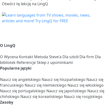
Otwórz tę lekcję na LingQ
O LingQ
O
Wycena
Kontakt
Metoda Steve'a
Dla szkół
Dla firm
Dla
bibliotek
Referencje
Sklep z upominkami
Popularne języki
Naucz się angielskiego
Naucz się hiszpańskiego
Naucz się
francuskiego
Naucz się niemieckiego
Naucz się włoskiego
Naucz się portugalskiego
Naucz się japońskiego
Naucz się
chińskiego
Naucz się koreańskiego
Naucz się rosyjskiego
Zasoby