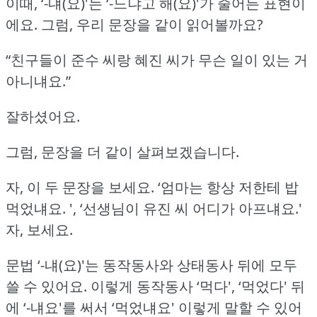
이때, ‘-냬(요)'는 ‘-느냐고 해(요)'가 줄어든 표현이
에요.
그럼, 우리 문장을 같이 읽어볼까요?
“친구들이 준수 씨랑 혜진 씨가 무슨 일이 있는 거
아니냬요.”
잘하셨어요.
그럼, 문장을 더 같이 살펴보겠습니다.
자, 이 두 문장을 보세요.
‘엄마는 항상 저한테 밥
먹었냬요.
', ‘선생님이 유진 씨 어디가 아프냬요.'
자, 보세요.
문법 ‘-냬(요)'는 동작동사와 상태동사 뒤에 모두
쓸 수 있어요.
이렇게 동작동사 ‘먹다', ‘먹었다' 뒤
에 ‘-냬요'를 써서 ‘먹었냬요' 이렇게 말할 수 있어