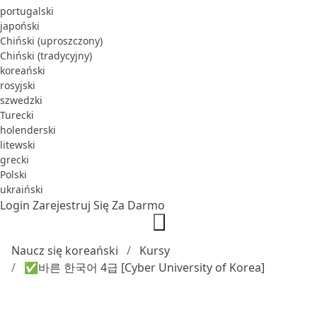
portugalski
japoński
Chiński (uproszczony)
Chiński (tradycyjny)
koreański
rosyjski
szwedzki
Turecki
holenderski
litewski
grecki
Polski
ukraiński
Login
Zarejestruj Się Za Darmo
Naucz się koreański
Kursy
✅바른 한국어 4급 [Cyber University of Korea]