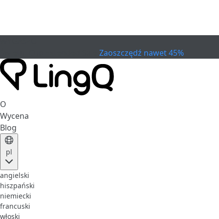
WYGASŁO
Świętuj Cup
Extended Sale
Zaoszczędź nawet 45%
O
Wycena
Blog
pl
angielski
hiszpański
niemiecki
francuski
włoski