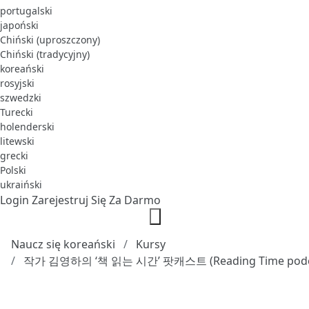
portugalski
japoński
Chiński (uproszczony)
Chiński (tradycyjny)
koreański
rosyjski
szwedzki
Turecki
holenderski
litewski
grecki
Polski
ukraiński
Login
Zarejestruj Się Za Darmo
Naucz się koreański
Kursy
작가 김영하의 ‘책 읽는 시간’ 팟캐스트 (Reading Time podc