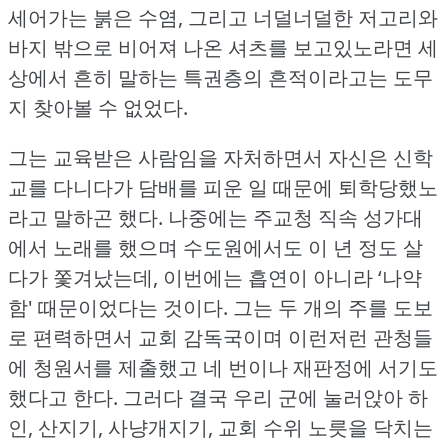
세어가는 붉은 수염, 그리고 너덜너덜한 저고리와
바지 밖으로 비어져 나온 셔츠를 보고있노라면 세
상에서 흔히 말하는 특권층의 흔적이라고는 도무
지 찾아볼 수 없었다.
그는 교육받은 사람임을 자처하면서 자신은 신학
교를 다니다가 담배를 피운 일 때문에 퇴학당했노
라고 말하곤 했다.
나중에는 주교청 직속 성가대
에서 노래를 했으며 수도원에서도 이 년 정도 살
다가 쫓겨났는데, 이번에는 흡연이 아니라 ‘나약
함' 때문이었다는 것이다.
그는 두 개의 주를 도보
로 편력하면서 교회 감독국이며 이런저런 관청들
에 청원서를 제출했고 네 번이나 재판정에 서기도
했다고 한다.
그러다 결국 우리 군에 눌러앉아 하
인, 산지기, 사냥개지기, 교회 수위 노릇을 닥치는