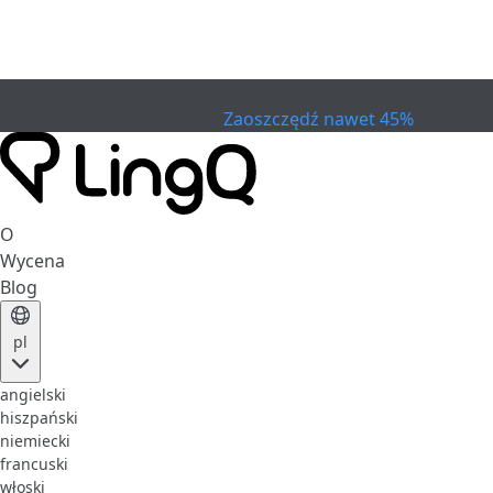
WYGASŁO
Świętuj Cup
Extended Sale
Zaoszczędź nawet 45%
O
Wycena
Blog
pl
angielski
hiszpański
niemiecki
francuski
włoski