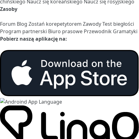
chińskiego
Naucz się koreańskiego
Naucz się rosyjskiego
Zasoby
Forum
Blog
Zostań korepetytorem
Zawody
Test biegłości
Program partnerski
Biuro prasowe
Przewodnik Gramatyki
Pobierz naszą aplikację na: