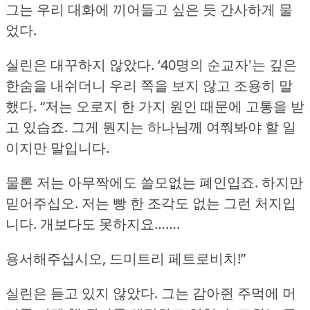
그는 우리 대화에 끼어들고 싶은 듯 간사하게 물
었다.
실린은 대꾸하지 않았다.
‘40명의 순교자'는 깊은
한숨을 내쉬더니 우리 쪽을 보지 않고 조용히 말
했다.
“저는 오로지 한 가지 원인 때문에 고통을 받
고 있습죠.
그게 뭔지는 하나님께 여쭤봐야 할 일
이지만 말입니다.
물론 저는 아무짝에도 쓸모없는 폐인입죠.
하지만
믿어주십오.
저는 빵 한 조각도 없는 그런 처지입
니다.
개보다도 못하지요…….
용서해주십시오, 드미트리 페트로비치!”
실린은 듣고 있지 않았다.
그는 감아쥔 주먹에 머