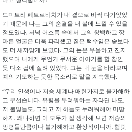
드미트리 페트로비치가 내 곁으로 바짝 다가앉았
기 때문에 나는 그의 숨결을 내 볼에 느낄 수 있을
정도였다.
저녁 어스름 속에서 그의 창백하고 깡
마른 얼굴은 더욱 파리했고 짙은 턱수염은 숯보다
도 더 새까맣게 보였다.
그의 눈은 우울하고 진지
했으며 나에게 무언가 무서운 이야기를 할 참인
듯 다소 겁에 질려 있었다.
그는 내 눈을 바라보며
예의 기도하는 듯한 목소리로 말을 계속했다.
“우리 인생이나 저승 세계나 매한가지로 불가해하
고 무섭습니다.
유령을 두려워하는 자라면 나도,
저 불빛들도, 그리고 저 하늘도 두려워해야 마땅
하지.
왜냐하면 이 모두가 잘 생각해 보면 저승의
망령들만큼이나 불가해하고 환상적이니까.
햄릿