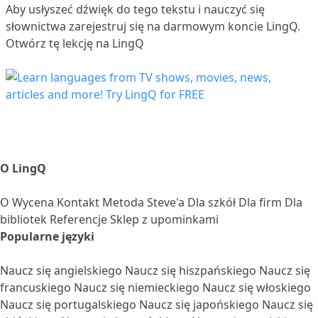
Aby usłyszeć dźwięk do tego tekstu i nauczyć się
słownictwa
zarejestruj się
na darmowym koncie LingQ.
Otwórz tę lekcję na LingQ
O LingQ
O
Wycena
Kontakt
Metoda Steve'a
Dla szkół
Dla firm
Dla
bibliotek
Referencje
Sklep z upominkami
Popularne języki
Naucz się angielskiego
Naucz się hiszpańskiego
Naucz się
francuskiego
Naucz się niemieckiego
Naucz się włoskiego
Naucz się portugalskiego
Naucz się japońskiego
Naucz się