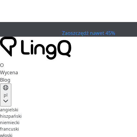
WYGASŁO
Świętuj Cup
Extended Sale
Zaoszczędź nawet 45%
O
Wycena
Blog
pl
angielski
hiszpański
niemiecki
francuski
włoski