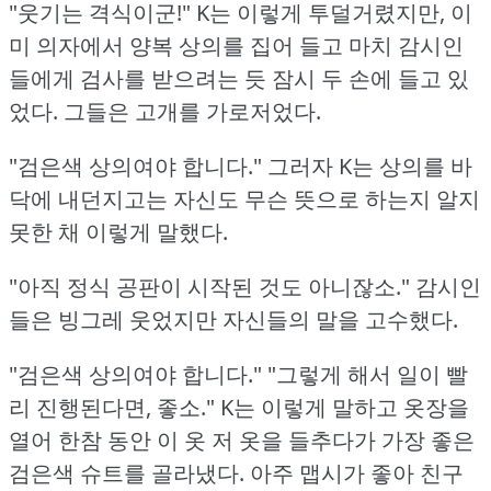
"웃기는 격식이군!"
K는 이렇게 투덜거렸지만, 이
미 의자에서 양복 상의를 집어 들고 마치 감시인
들에게 검사를 받으려는 듯 잠시 두 손에 들고 있
었다.
그들은 고개를 가로저었다.
"검은색 상의여야 합니다."
그러자 K는 상의를 바
닥에 내던지고는 자신도 무슨 뜻으로 하는지 알지
못한 채 이렇게 말했다.
"아직 정식 공판이 시작된 것도 아니잖소."
감시인
들은 빙그레 웃었지만 자신들의 말을 고수했다.
"검은색 상의여야 합니다."
"그렇게 해서 일이 빨
리 진행된다면, 좋소."
K는 이렇게 말하고 옷장을
열어 한참 동안 이 옷 저 옷을 들추다가 가장 좋은
검은색 슈트를 골라냈다.
아주 맵시가 좋아 친구