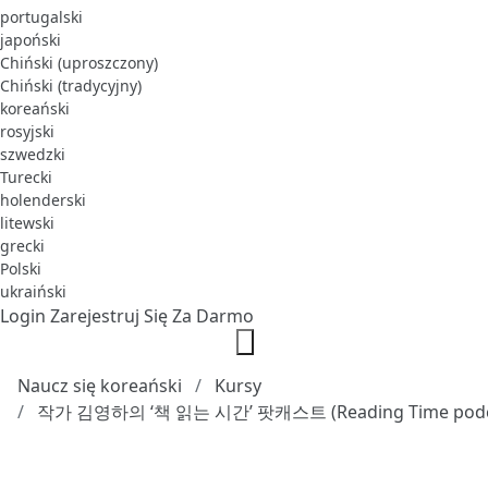
portugalski
japoński
Chiński (uproszczony)
Chiński (tradycyjny)
koreański
rosyjski
szwedzki
Turecki
holenderski
litewski
grecki
Polski
ukraiński
Login
Zarejestruj Się Za Darmo
Naucz się koreański
Kursy
작가 김영하의 ‘책 읽는 시간’ 팟캐스트 (Reading Time podc