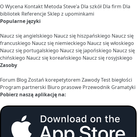
O
Wycena
Kontakt
Metoda Steve'a
Dla szkół
Dla firm
Dla
bibliotek
Referencje
Sklep z upominkami
Popularne języki
Naucz się angielskiego
Naucz się hiszpańskiego
Naucz się
francuskiego
Naucz się niemieckiego
Naucz się włoskiego
Naucz się portugalskiego
Naucz się japońskiego
Naucz się
chińskiego
Naucz się koreańskiego
Naucz się rosyjskiego
Zasoby
Forum
Blog
Zostań korepetytorem
Zawody
Test biegłości
Program partnerski
Biuro prasowe
Przewodnik Gramatyki
Pobierz naszą aplikację na: