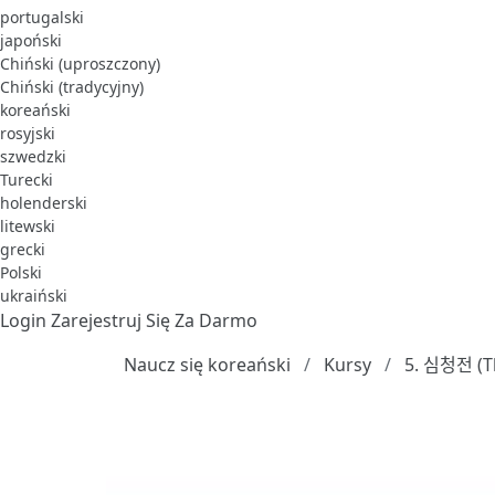
portugalski
japoński
Chiński (uproszczony)
Chiński (tradycyjny)
koreański
rosyjski
szwedzki
Turecki
holenderski
litewski
grecki
Polski
ukraiński
Login
Zarejestruj Się Za Darmo
Naucz się koreański
Kursy
5. 심청저