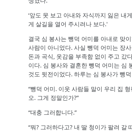
생겼다.
‘앞도 못 보고 아내와 자식까지 잃은 내
게 살길을 열어 주시려나 보다.'
결국 심 봉사는 뺑덕 어미를 아내로 맞이
사람이 아니었다.
사실 뺑덕 어미는 장사
돈과 곡식, 옷감을 부족함 없이 주고 갔
이다.
심 봉사와 결혼한 뺑덕 어미는 심 
것도 뒷전이었다.
하루는 심 봉사가 뺑덕
“뺑덕 어미.
이웃 사람들 말이 우리 집 
오.
그게 정말인가?”
“대충 그러합니다.”
“뭐?
그러하다고?
내 딸 청이가 팔려 갈