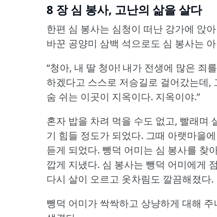
8 장 심 봉사, 고난의 삶을 살다
한편 심 봉사는 심청이 떠난 강가에 앉아
바꾼 공양미 삼백 석으로도 심 봉사는 아
“청아, 내 딸 청아!
내가 전생에 많은 죄를
하겠다고 스스로 저승길로 걸어갔는데, 
숨 쉬는 이곳이 지옥이다.
지옥이야.”
혼자 밥을 차려 먹을 수도 없고, 빨래며 
기 힘들 정도가 되었다.
그때 아랫마을에
듣게 되었다.
뺑덕 어미는 심 봉사를 찾아
깝게 지냈다.
심 봉사는 뺑덕 어미에게 
다시 살이 오르고 옷차림도 깔끔해졌다.
뺑덕 어미가 싹싹하고 상냥하게 대해 주니