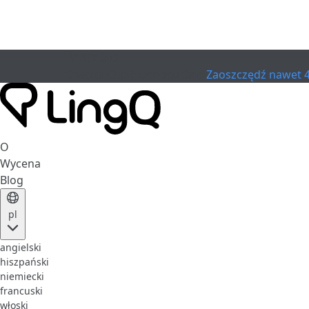
WYGASŁO
Świętuj Cup
Extended Sale
Zaoszczędź nawet 
O
Wycena
Blog
pl
angielski
hiszpański
niemiecki
francuski
włoski