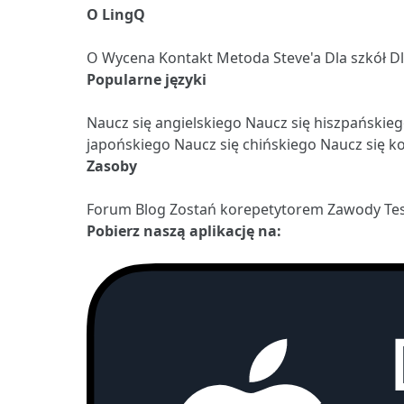
O LingQ
O
Wycena
Kontakt
Metoda Steve'a
Dla szkół
D
Popularne języki
Naucz się angielskiego
Naucz się hiszpańskie
japońskiego
Naucz się chińskiego
Naucz się k
Zasoby
Forum
Blog
Zostań korepetytorem
Zawody
Te
Pobierz naszą aplikację na: