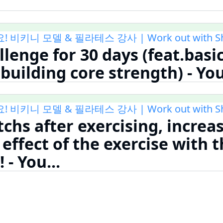
키니 모델 & 필라테스 강사 | Work out with Shi
llenge for 30 days (feat.basi
 building core strength) - Y
키니 모델 & 필라테스 강사 | Work out with Shi
tchs after exercising, increa
effect of the exercise with t
- You...