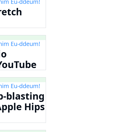
m Eu-ddeum!
retch
m Eu-ddeum!
io
 YouTube
m Eu-ddeum!
-blasting
pple Hips