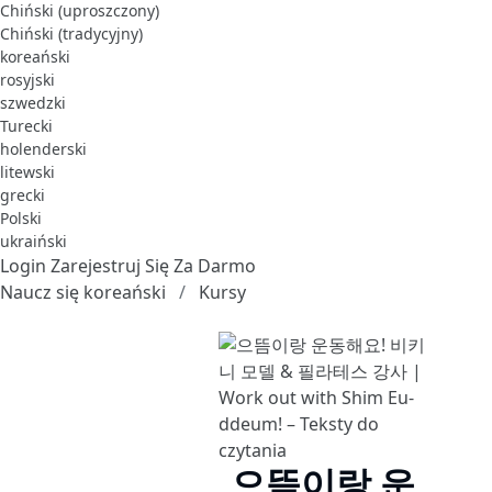
Chiński (uproszczony)
Chiński (tradycyjny)
koreański
rosyjski
szwedzki
Turecki
holenderski
litewski
grecki
Polski
ukraiński
Login
Zarejestruj Się Za Darmo
Naucz się koreański
Kursy
으뜸이랑 운