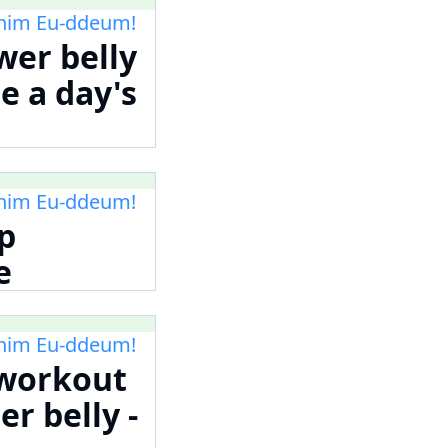
m Eu-ddeum!
wer belly
e a day's
m Eu-ddeum!
p
e
m Eu-ddeum!
 workout
r belly -