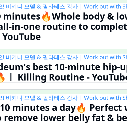
키니 모델 & 필라테스 강사 | Work out with Shi
0 minutes🔥Whole body & lo
all-in-one routine to complet
- YouTube
키니 모델 & 필라테스 강사 | Work out with Shi
eum's best 10-minute hip-u
ㅣ Killing Routine - YouTub
키니 모델 & 필라테스 강사 | Work out with Shi
t 10 minutes a day🔥 Perfect
 remove lower belly fat & bee