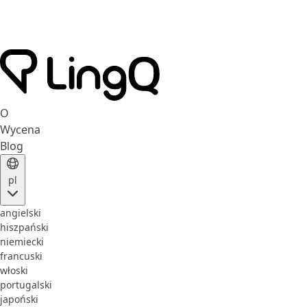
O
Wycena
Blog
pl
angielski
hiszpański
niemiecki
francuski
włoski
portugalski
japoński