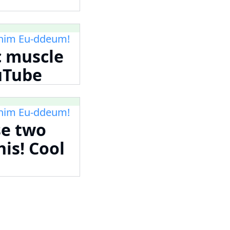
m Eu-ddeum!
c muscle
ouTube
m Eu-ddeum!
se two
his! Cool