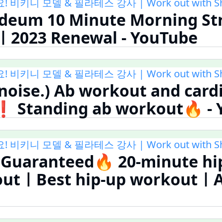
키니 모델 & 필라테스 강사 | Work out with Shi
deum 10 Minute Morning St
ㅣ2023 Renewal - YouTube
키니 모델 & 필라테스 강사 | Work out with Shi
 noise.) Ab workout and card
❗️ Standing ab workout🔥 -
키니 모델 & 필라테스 강사 | Work out with Shi
Guaranteed🔥 20-minute hip
outㅣBest hip-up workoutㅣA