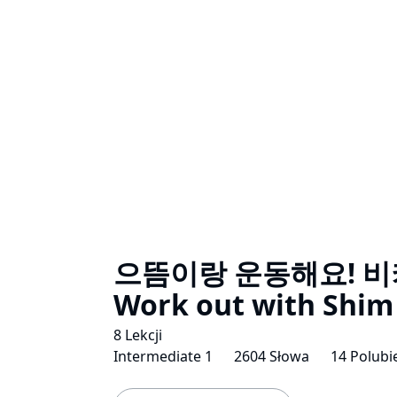
으뜸이랑 운동해요! 비
Work out with Shim
8 Lekcji
Intermediate 1
2604 Słowa
14 Polubi