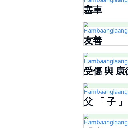
塞車
Hambaanglaang -
友善
Hambaanglaang -
受傷 與 康
Hambaanglaang -
父 「 子 」
Hambaanglaang -