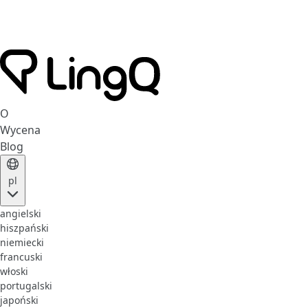
O
Wycena
Blog
pl
angielski
hiszpański
niemiecki
francuski
włoski
portugalski
japoński