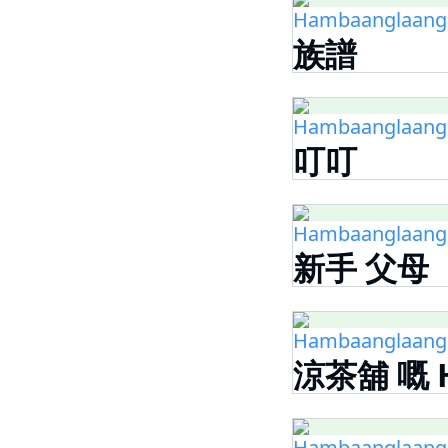
Hambaanglaang -
族譜
Hambaanglaang -
叮叮
Hambaanglaang -
新手 父母
Hambaanglaang -
涼茶舖 嘅 H
Hambaanglaang -