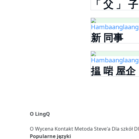
「 父 」 子
Hambaanglaang -
新 同事
Hambaanglaang -
揾 啱 屋企
O LingQ
O
Wycena
Kontakt
Metoda Steve'a
Dla szkół
D
Popularne języki