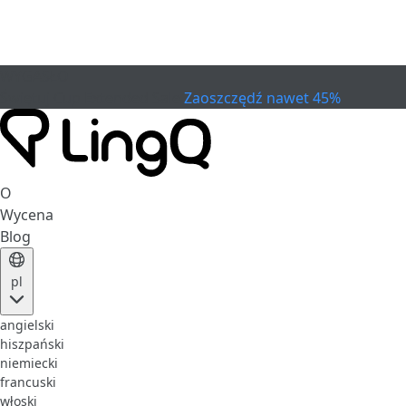
WYGASŁO
Świętuj Cup
Extended Sale
Zaoszczędź nawet 45%
O
Wycena
Blog
pl
angielski
hiszpański
niemiecki
francuski
włoski