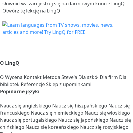
słownictwa
zarejestruj się
na darmowym koncie LingQ.
Otwórz tę lekcję na LingQ
O LingQ
O
Wycena
Kontakt
Metoda Steve'a
Dla szkół
Dla firm
Dla
bibliotek
Referencje
Sklep z upominkami
Popularne języki
Naucz się angielskiego
Naucz się hiszpańskiego
Naucz się
francuskiego
Naucz się niemieckiego
Naucz się włoskiego
Naucz się portugalskiego
Naucz się japońskiego
Naucz się
chińskiego
Naucz się koreańskiego
Naucz się rosyjskiego