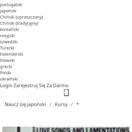
portugalski
japoński
Chiński (uproszczony)
Chiński (tradycyjny)
koreański
rosyjski
szwedzki
Turecki
holenderski
litewski
grecki
Polski
ukraiński
Login
Zarejestruj Się Za Darmo
Naucz się japoński
Kursy
*