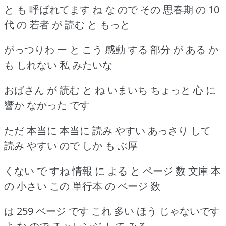
と も 呼ばれてます ね な ので その 思春期 の 10
代 の 若者 が 読む と もっと
がっつりわ ー と こう 感動 する 部分 が ある か
も しれない 私 みたいな
おばさん が 読む と ね いまいち ちょっと 心 に
響か なかった です
ただ 本当に 本当に 読み やすい あっさり して
読み やすい ので しか も ぶ厚
くない で すね 情報 に よる と ページ 数 文庫 本
の 小さい この 単行本 の ページ 数
は 259 ページ です これ 多い ほう じゃないです