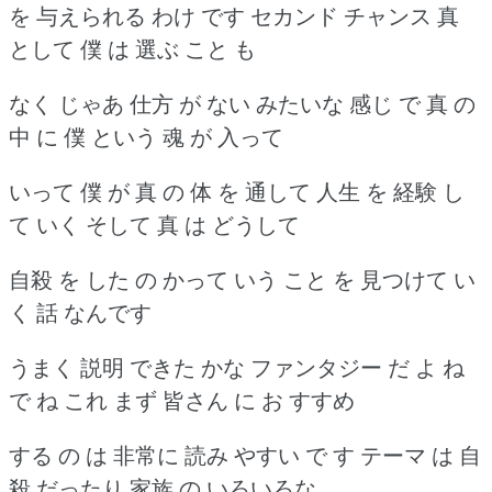
を 与えられる わけ です セカンド チャンス 真
として 僕 は 選ぶ こと も
なく じゃあ 仕方 が ない みたいな 感じ で 真 の
中 に 僕 という 魂 が 入って
いって 僕 が 真 の 体 を 通して 人生 を 経験 し
て いく そして 真 は どうして
自殺 を した の かって いう こと を 見つけて い
く 話 なんです
うまく 説明 できた かな ファンタジー だ よ ね
で ね これ まず 皆さん に お すすめ
する の は 非常に 読み やすい で す テーマ は 自
殺 だったり 家族 の いろいろな