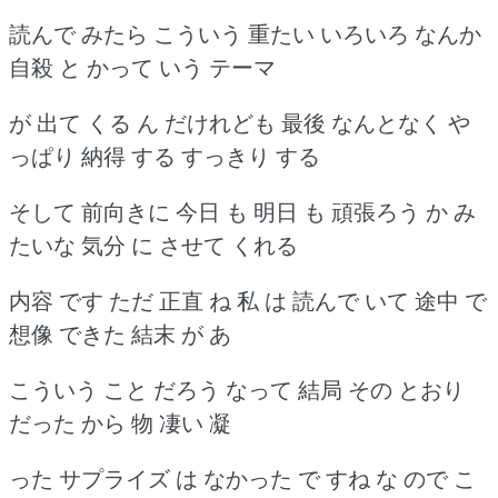
読んで みたら こういう 重たい いろいろ なんか
自殺 と かって いう テーマ
が 出て くる ん だけれども 最後 なんとなく や
っぱり 納得 する すっきり する
そして 前向きに 今日 も 明日 も 頑張ろう か み
たいな 気分 に させて くれる
内容 です ただ 正直 ね 私 は 読んで いて 途中 で
想像 できた 結末 が あ
こういう こと だろう なって 結局 その とおり
だった から 物 凄い 凝
った サプライズ は なかった で すね な ので こ