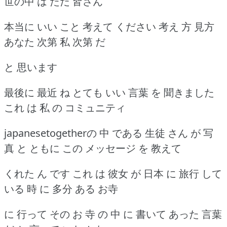
世の中 は ただ 皆さん
本当に いい こと 考えて ください 考え 方 見方
あなた 次第 私 次第 だ
と 思います
最後に 最近 ね とても いい 言葉 を 聞きました
これ は 私 の コミュニティ
japanesetogetherの 中 である 生徒 さん が 写
真 と ともに この メッセージ を 教えて
くれた ん です これ は 彼女 が 日本 に 旅行 して
いる 時 に 多分 ある お寺
に 行って その お 寺 の 中 に 書いて あった 言葉