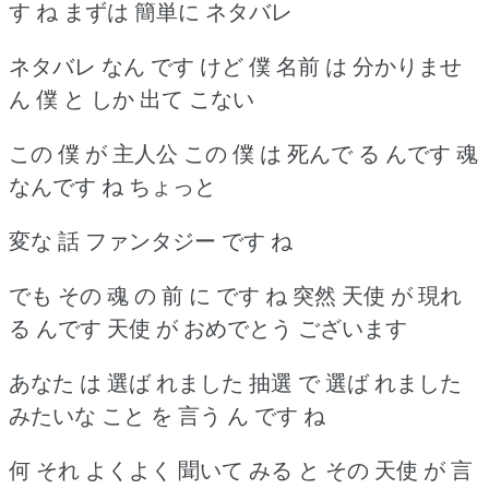
す ね まずは 簡単に ネタバレ
ネタバレ なん です けど 僕 名前 は 分かりませ
ん 僕 と しか 出て こない
この 僕 が 主人公 この 僕 は 死んで る んです 魂
なんです ね ちょっと
変な 話 ファンタジー です ね
でも その 魂 の 前 に です ね 突然 天使 が 現れ
る んです 天使 が おめでとう ございます
あなた は 選ば れました 抽選 で 選ば れました
みたいな こと を 言う ん です ね
何 それ よくよく 聞いて みる と その 天使 が 言