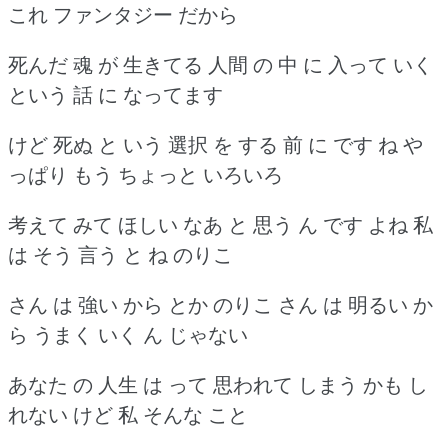
これ ファンタジー だから
死んだ 魂 が 生きてる 人間 の 中 に 入って いく
という 話 に なってます
けど 死ぬ と いう 選択 を する 前 に です ね や
っぱり もう ちょっと いろいろ
考えて みて ほしい なあ と 思う ん です よね 私
は そう 言う と ね のりこ
さん は 強い から とか のりこ さん は 明るい か
ら うまく いく ん じゃない
あなた の 人生 は って 思われて しまう かも し
れない けど 私 そんな こと