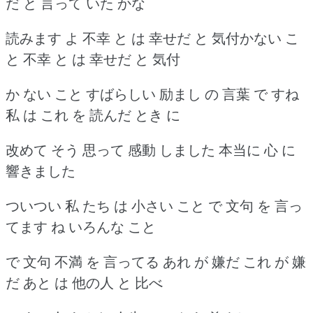
だ と 言って いた かな
読みます よ 不幸 と は 幸せだ と 気付かない こ
と 不幸 と は 幸せだ と 気付
か ない こと すばらしい 励まし の 言葉 で すね
私 は これ を 読んだ とき に
改めて そう 思って 感動 しました 本当に 心 に
響きました
ついつい 私 たち は 小さい こと で 文句 を 言っ
てます ね いろんな こと
で 文句 不満 を 言ってる あれ が 嫌だ これ が 嫌
だ あと は 他の人 と 比べ