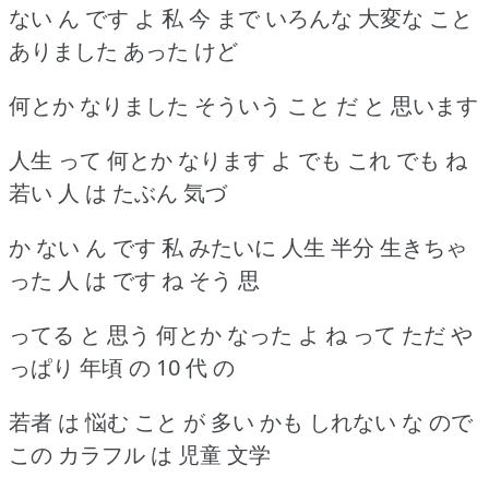
ない ん です よ 私 今 まで いろんな 大変な こと
ありました あった けど
何とか なりました そういう こと だ と 思います
人生 って 何とか なります よ でも これ でも ね
若い 人 は たぶん 気づ
か ない ん です 私 みたいに 人生 半分 生きちゃ
った 人 は です ね そう 思
ってる と 思う 何とか なった よ ね って ただ や
っぱり 年頃 の 10 代 の
若者 は 悩む こと が 多い かも しれない な ので
この カラフル は 児童 文学