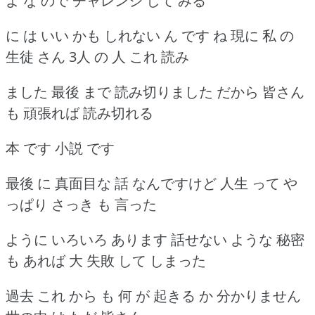
よ な ので チャレンジ して みる
に は いい かも しれない ん です ね 現に 私 の
生徒 さん 3人 の 人 これ 読み
ました 最後 まで 読み切りました だから 皆さん
も 頑張れば 読み切れる
本 です 小説 です
最後 に 真面目な 話 なんですけど 人生 って や
っぱり さっき も 言った
ように いろいろ あります 話せない ような 秘密
も あれば 大 失敗 して しまった
過去 これ から も 何 が 起きる か 分かりません