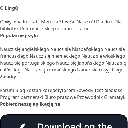
O LingQ
O
Wycena
Kontakt
Metoda Steve'a
Dla szkół
Dla firm
Dla
bibliotek
Referencje
Sklep z upominkami
Popularne języki
Naucz się angielskiego
Naucz się hiszpańskiego
Naucz się
francuskiego
Naucz się niemieckiego
Naucz się włoskiego
Naucz się portugalskiego
Naucz się japońskiego
Naucz się
chińskiego
Naucz się koreańskiego
Naucz się rosyjskiego
Zasoby
Forum
Blog
Zostań korepetytorem
Zawody
Test biegłości
Program partnerski
Biuro prasowe
Przewodnik Gramatyki
Pobierz naszą aplikację na: