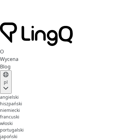
O
Wycena
Blog
pl
angielski
hiszpański
niemiecki
francuski
włoski
portugalski
japoński