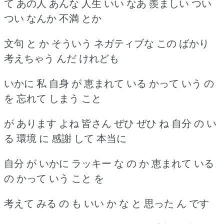
て あの人 あんな 人生 いい なあ 羨ましい つい
つい なんか 不満 とか
文句 と か そういう ネガティブな この ばかり
考えちゃう んだ けれども
いかに 私 自身 が 恵まれて いる かって いう の
を 忘れて しまう こと
が あります よね 皆さん ぜひ ぜひ ね 自分 の い
る 環境 に 感謝 して 本当に
自分 が いかに ラッキー な の か 恵まれて いる
の かって いう こと を
考えて みる の も いい か な と 思った ん です