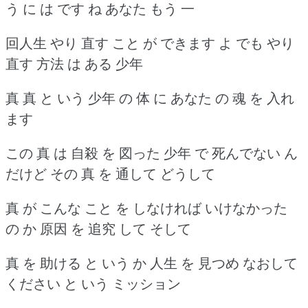
う に は です ね あなた もう 一
回人生 やり 直す こと が できます よ でも やり
直す 方法 は ある 少年
真 真 と いう 少年 の 体 に あなた の 魂 を 入れ
ます
この 真 は 自殺 を 図った 少年 で 死んでない ん
だけど その 真 を 通して どうして
真 が こんな こと を しなければ いけなかった
の か 原因 を 追究 して そして
真 を 助ける と いう か 人生 を 見つめ なおして
ください と いう ミッション