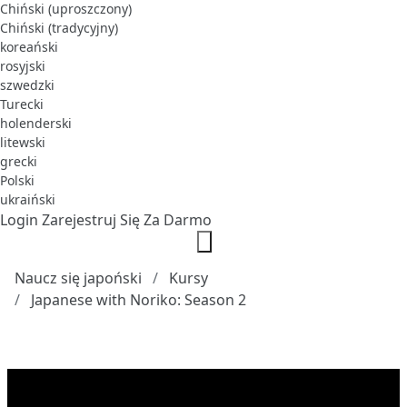
Chiński (uproszczony)
Chiński (tradycyjny)
koreański
rosyjski
szwedzki
Turecki
holenderski
litewski
grecki
Polski
ukraiński
Login
Zarejestruj Się Za Darmo
Naucz się japoński
Kursy
Japanese with Noriko: Season 2