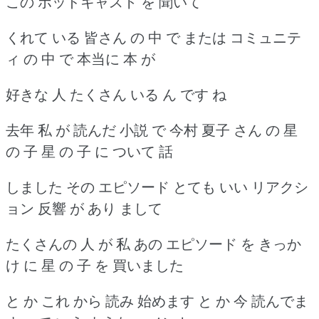
この ポッドキャスト を 聞いて
くれて いる 皆さん の 中 で または コミュニテ
ィ の 中 で 本当に 本 が
好きな 人 たくさん いる ん です ね
去年 私 が 読んだ 小説 で 今村 夏子 さん の 星
の 子 星 の 子 に ついて 話
しました その エピソード とても いい リアクシ
ョン 反響 が あり まして
たくさんの 人 が 私 あの エピソード を きっか
け に 星 の 子 を 買いました
と か これ から 読み 始めます と か 今 読んでま