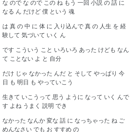
な ので な ので この ね もう 一回 小説 の 話 に
なる ん だけど 僕 という 魂
は 真 の 中 に 体 に 入り込んで 真 の 人生 を 経
験して 気づいて いく ん
です こういう こと いろいろ あった けども なん
て ことない よ と 自分
だけ じゃ なかった んだ と そして やっぱり 今
日 も 明日 も やっていこう
生きて いこうって 思う ように なって いく んで
す よね うまく 説明 でき
なかった なんか 変な 話 に なっちゃった ね ご
めんなさい でも お すすめ の