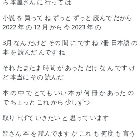
ら 本屋さん に 行って は
小説 を 買って ね ずっと ずっと 読んで だから
2022 年 の 12 月 から 今 2023 年 の
3月 なん だけど その 間 に です ね 7冊 日本語 の
本 を 読んだ んです ね
それ たまたま 時間 が あった だけ な ん です け
ど 本当に その 読んだ
本 の 中 で とても いい 本 が 何 冊 か あった の
で ちょっと これ から 少しずつ
取り上げて いきたい と 思って います
皆さん 本 を 読んでます か これ も 何度 も 言う