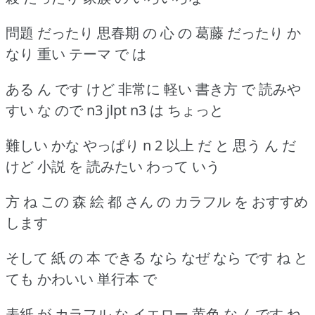
問題 だったり 思春期 の 心 の 葛藤 だったり か
なり 重い テーマ で は
ある ん です けど 非常に 軽い 書き方 で 読みや
すい な ので n3 jlpt n3 は ちょっと
難しい かな やっぱり n 2 以上 だ と 思う ん だ
けど 小説 を 読みたい わって いう
方 ね この 森 絵 都 さん の カラフル を おすすめ
します
そして 紙 の 本 できる なら なぜ なら です ね と
ても かわいい 単行本 で
表紙 が カラフル な イエロー 黄色 な んです ね