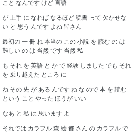
こと なんです けど 言語
が 上手 に なれば なるほど 読書 って 欠かせな
い と 思う んです よね 皆さん
最初の 一 冊 ね 本当の この 小説 を 読む の は
難しい の は 当然 です 当然 私
も それ を 英語 と か で 経験 しました でも それ
を 乗り越えた ところ に
ね その 先 が ある んです ね な ので 本 を 読む
という こと やった ほうが いい
なあ と 私 は 思います よ
それでは カラフル 森 絵 都 さん の カラフル で