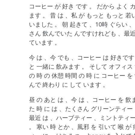
コーヒー が 好き です 。
だから よく 
ます 。
昔 は 、私 が もっと もっと 若い
いました 。
朝 起きて 、10時 ぐらい 
さん 飲んでいた んですけれども 、最近 
ています 。
今 は 、今 でも 、コーヒー は 好きです
と 一緒に 飲みます 。
そして オフィス 
の 時 の 休憩 時間 の 時 に コーヒー 
んで 終わり に して います 。
昼 の あと は 、今 は 、コーヒー を 
た 時 に は 、たくさん グリーンティー
最近 は 、ハーブティー 、ミントティー
。
寒い 時 とか 、風邪 を 引いて 喉 