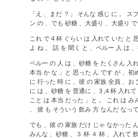
「え 、まだ ？」
そんな 感じ に 。
スプ
ン の 、でも 砂糖 、大盛り 、大盛り で
これ で 4 杯 ぐらい は 入れて いた と
よ ね 。
話 を 聞く と 、ペルー 人 は 
ペルー の 人 は 、砂糖 を たくさん 入
本当 か な 」と 思った ん です が 、初
に 行った 時 に 、彼 の 家族 全員 、お
に は 、砂糖 を 普通に 、3 ,4 杯 入れ
こと は 本当 だった 」と 。
これ は み
、 彼 も そういう 飲み 方 なんだ なって
でも 、彼 の 家族 だけ じゃ なかった 
みんな 、砂糖 、３ 杯 ４ 杯 、入れて 