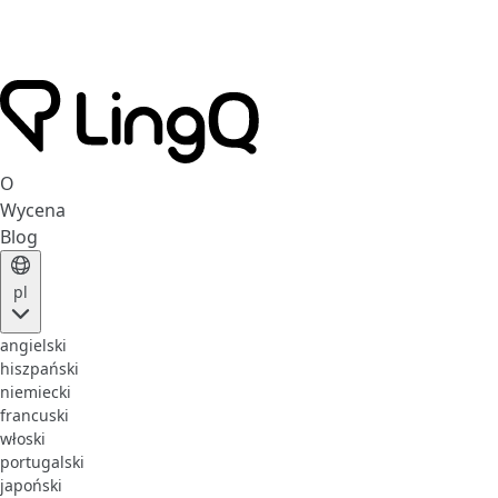
O
Wycena
Blog
pl
angielski
hiszpański
niemiecki
francuski
włoski
portugalski
japoński