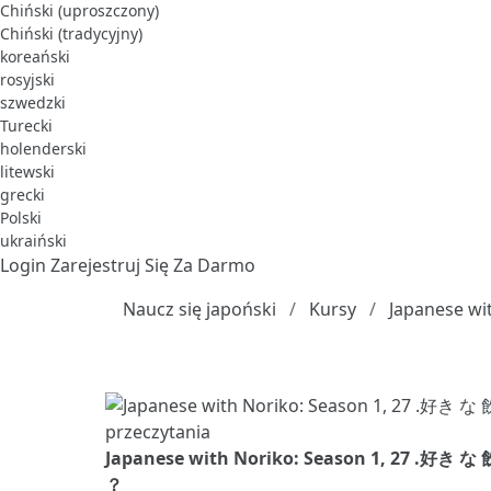
Chiński (uproszczony)
Chiński (tradycyjny)
koreański
rosyjski
szwedzki
Turecki
holenderski
litewski
grecki
Polski
ukraiński
Login
Zarejestruj Się Za Darmo
Naucz się japoński
Kursy
Japanese wi
Japanese with Noriko: Season 1, 27
？