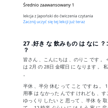
Średnio zaawansowany 1
lekcja z Japoński do ćwiczenia czytania
Zacznij uczyć się tej lekcji już teraz
27 .好き な 飲みもの は なに 
？
皆さん 、こんにちは 、のりこ です 。
は 2月 の 28日 金曜日 に なります 。
私
。
半休 、半分 休む って こと です ね 。
用事 は なかった んです けれども 、す
ゆっくり したい と 思って 、半休 を 
て 、12 時半 ぐらい に は もう 家 に