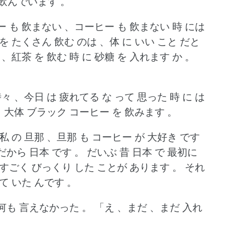
て 飲んでいます 。
ー も 飲まない 、コーヒー も 飲まない 時 には
を たくさん 飲む のは 、体 に いい こと だと
、紅茶 を 飲む 時 に 砂糖 を 入れます か 。
々 、今日 は 疲れてる な って 思った 時 に は
。
大体 ブラック コーヒー を 飲みます 。
私 の 旦那 、旦那 も コーヒー が 大好き です
、だから 日本 です 。
だいぶ 昔 日本 で 最初に
、すごく びっくり した ことが あります 。
それ
て いた んです 。
何も 言えなかった 。
「え 、まだ 、まだ 入れ