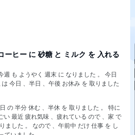
？コーヒー に 砂糖 と ミルク を 入れる
今週 も ようやく 週末 に なりました 。
今日
 は 今日 、半日 、午後 お休み を 取りました
1日 の 半分 休む 、半休 を 取りました 。
特に
ごい 最近 疲れ気味 、疲れている ので 、家 で
取りました 。
なので 、午前中 だけ 仕事 を し
 戻っていました 。