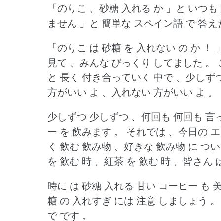
「のりこ 、砂糖 入れる か 」と いつも 
ません 」と 簡単な スペイン語 で 答
「のりこ は 砂糖 を 入れない の か ！ 
見て 、みんな びっくり してました 。
と 長く 付き合っていく 中で 、少しずつ
方がいい よ 、入れない 方がいい よ 。
少しずつ 少しずつ 、何回も 何回も 言
ー を 飲みます 。
それでは 、今日の エ
く 飲む 飲み物 、好きな 飲み物 に つい
を 飲む 時 、紅茶 を 飲む 時 、皆さん 
時に は 砂糖 入れる 甘い コーヒー も 
糖 の 入れすぎ には 注意 しましょう 。
で です 。