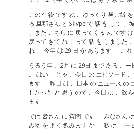
この 午後 です ね 、ゆっくり 昼ご飯 を
る 旦那さん と Skype で 話 を して
、また こちら に 戻ってくる ん です 
戻って きて ね 」って 話 を しました 
ね 。
今年 は 29 日 が あります 。
これ
うるう年 、2月 に 29日 まで ある 、
。
はい 、じゃ 、今日 の エピソード 
ます 。
昨日 は 、日本 の ニュース の
しかった と 思う ので 、今日 は 、飲
ます 。
では 皆さん に 質問 です 。
みなさん は
み物 を よく 飲みます か 。
私 は コー