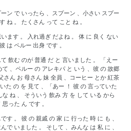
ーン で いったら 、スプーン 、小さい スプー
す ね 。
たくさん って こと ね 。
 思います 。
入れ過ぎ だよね 。
体 に 良く ない
、彼 は ペルー 出身 です 。
れて 飲む のが 普通 だ と 言いました 。
「えー
めて 、ペルー の アレキパ と いう 、彼 の 故郷
 父さん お 母さん 妹 全員 、コーヒー とか 紅茶
て いた の を 見て 、「あー ！
彼 の 言っていた
んな ね 、 そういう 飲み 方 を して いる から
 思った ん です 。
んです 。
彼 の 親戚 の 家 に 行った 時 に も 、
飲んで いました 。
そして 、みんな は 私 に 、