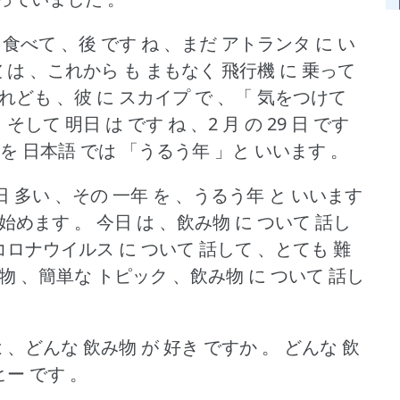
 食べて 、後 です ね 、まだ アトランタ に い
 、彼 は 、これから も まもなく 飛行機 に 乗って
けれども 、彼 に スカイプ で 、「 気をつけて
。
そして 明日 は です ね 、2 月 の 29 日 です
 を 日本語 では 「うるう年 」と いいます 。
一日 多い 、その 一年 を 、うるう年 と いいます
、始めます 。
今日 は 、飲み物 に ついて 話し
 コロナウイルス に ついて 話して 、とても 難
み物 、簡単な トピック 、飲み物 に ついて 話し
 、どんな 飲み物 が 好き ですか 。
どんな 飲
ヒー です 。