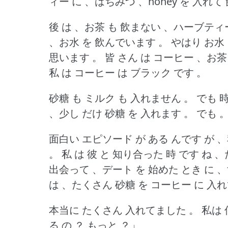
ィー に 、はちみつ 、honey を 入れ
後 は 、お茶 も 飲まない 、ハーブティ
、お水 を 飲んでいます 。
やはり お水 
思います 。
皆 さん は コーヒー 、お茶 
私 は コーヒー は ブラック です 。
砂糖 も ミルク も 入れません 。
でも 時
、少し だけ 砂糖 を 入れます 。
でも 
面白い エピソード が ある んです が 、
。
私 は 彼 と 知り合った 時 です ね 
出会って 、デート を 始めた とき に 
は 、たくさん 砂糖 を コーヒー に 入れ
本当に たくさん 入れてました 。
私は 
る の ？
もっと ？」