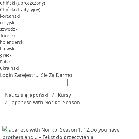
Chiński (uproszczony)
Chiński (tradycyjny)
koreański
rosyjski
szwedzki
Turecki
holenderski
litewski
grecki
Polski
ukraiński
Login
Zarejestruj Się Za Darmo
Naucz się japoński
Kursy
Japanese with Noriko: Season 1