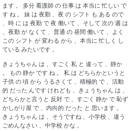
ます 。
多分 看護師 の 仕事 は 本当に 忙しい で
す ね 。
妹 は 夜勤 、夜 の シフト も ある ので
、時 に は 夜勤 で 夜 働いて 、そして 次の 週 は
、夜勤 が なくて 、普通 の 昼間 働いて 、よく
この シフト が 変わる から 、本当に 忙しく し
ている みたいです 。
きょうちゃん は 、すごく 私 と 違って 、静か
。
もの 静か です ね 。
私 は どちらかというと
子供 の 頃 から うるさくて 、積極的 で 、活動
的 だった んです けれども 、きょうちゃん は 、
どちらかと言うと 反対 で 、すごく 静か で 恥ず
かしがり屋 で 、内向的 だった と 思います 。
きょうちゃん は 、そうですね 、小学校 、違う
ごめんなさい 、中学校 かな 。