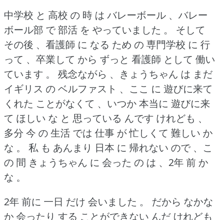
中学校 と 高校 の 時 は バレーボール 、バレー
ボール部 で 部活 を やっていました 。
そして
その後 、看護師 に なる ため の 専門学校 に 行
って 、卒業して から ずっと 看護師 として 働い
ています 。
残念ながら 、きょうちゃん は まだ
イギリス の ベルファスト 、ここ に 遊びに来て
くれた ことがなくて 、いつか 本当に 遊びに来
て ほしい な と 思っている んです けれども 、
多分 今 の 生活 では 仕事 が 忙しくて 難しい か
な 。
私 も あんまり 日本 に 帰れない ので 、こ
の 間 きょうちゃん に 会った の は 、2年 前 か
な 。
2年 前に 一日 だけ 会いました 。
だから なかな
か 会ったり する ことができない んだ けれども