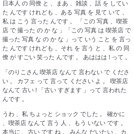
日本人 の 同僚 と 、まあ 、雑談 、話 を してい
た んです けれども 、ある 写真 を 見て いて 、
私 は こう 言った んです 。
「この 写真 、喫茶
店 で 撮った の か な 」「この 写真 は 喫茶店 で
撮った 写真 な の か な 」って いう こと を 言っ
た んです けれども 、それ を 言う と 、私 の 同
僚 が すごい 笑った んです 。
あははは !
って 。
「のりこさん 喫茶店 なんて 言わない で くださ
い 。
カフェ って 言って ください よ 。
喫茶店
なんて 古い !
「古い すぎます 」って 言われた
んです 。
うわ 、私 ちょっと ショック でした 。
確かに
、喫茶店 なんて 言う 人 、もう いない です 。
本当に 、古い です ね 。
みんな だいたい 、カ