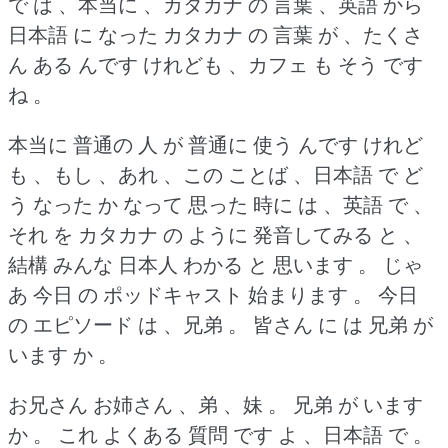
で は 、本当に 、カタカナ の 言葉 、英語 から
日本語 に なった カタカナ の 言葉 が 、たくさ
ん ある んです けれども 、カフェ も そう です
ね 。
本当に 普通の 人 が 普通に 使う んです けれど
も 、もし 、あれ 、この ことば 、日本語 で ど
う なった か なって 思った 時に は 、英語 で 、
それ を カタカナ の ように 発音してみる と 、
結構 みんな 日本人 わかる と 思います 。
じゃ
あ 今日 の ポッドキャスト 始まります 。
今日
の エピソード は 、兄弟 。
皆さん に は 兄弟 が
います か 。
お兄さん お姉さん 、弟 、妹 。
兄弟 が います
か 。
これ よくある 質問 です よ 、日本語 で 。