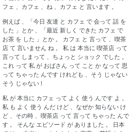
フェ 、カフェ 、ね 、カフェ と 言います 。
例えば 、「今日 友達 と カフェ で 会って 話 を
した 」とか 、「最近 新しく できた カフェ で
お茶 を した 」とか 。
カフェ と 言って 、喫茶
店 て 言いません ね 。
私 は 本当に 喫茶店 って
言って しまって 、ちょっと ショック でした 。
これ って 私 が おばさん って こと か なって 思
って ちゃった んです けれども 、そう じゃない
そう じゃない !
私 が 本当に カフェ って よく 使う んです よ 。
私 も よく 使う んだ けど 、なぜか 知らない け
ど 、その時 、喫茶店 って 言って ちゃった んで
す 。
そんな エピソード が ありました 。
日本