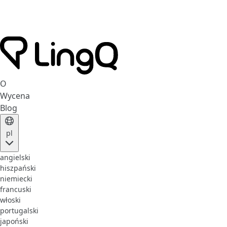
O
Wycena
Blog
pl
angielski
hiszpański
niemiecki
francuski
włoski
portugalski
japoński