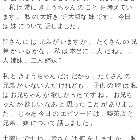
、私 は 常に きょうちゃん の こと を 考えてい
ます 。
私 の 大好き で 大切な 妹 です 。
今日
は 妹 について 話しました 。
皆さん に は 兄弟 が います か 。
たくさん の 兄
弟 が いる かな 。
私 は 本当に 二人 だ ね 。
二
人 姉妹 、二人 姉妹 ?
私 と きょうちゃん だけ だから 、たくさん の
兄弟 が いない んだ けれども 。
子供 の 時 は 私
は お兄ちゃん が 欲しかった です ね 。
お兄ち
ゃん が 欲しい なあ と 思った こと が ありまし
た 。
じゃあ 今日 の エピソード は 、喫茶店 と
兄弟 、妹 について 話しました 。
土曜日 です ね 、皆さん は 何 を します か 。
私