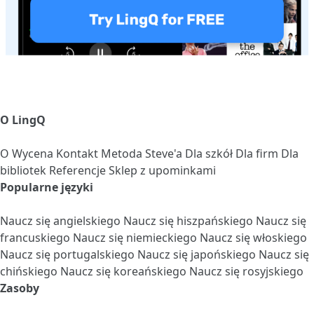
O LingQ
O
Wycena
Kontakt
Metoda Steve'a
Dla szkół
Dla firm
Dla
bibliotek
Referencje
Sklep z upominkami
Popularne języki
Naucz się angielskiego
Naucz się hiszpańskiego
Naucz się
francuskiego
Naucz się niemieckiego
Naucz się włoskiego
Naucz się portugalskiego
Naucz się japońskiego
Naucz się
chińskiego
Naucz się koreańskiego
Naucz się rosyjskiego
Zasoby