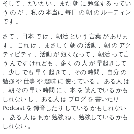
そして 、だいたい 、また 朝 に 勉強する ってい
う の が 、私 の 本当に 毎日 の 朝 の ルーティン
です 。
さて 、日本 で は 、朝活 という 言葉 が ありま
す 。
これ は 、まさしく 朝 の 活動 、朝 の アク
ティビティ 、活動 が 短くなって 、朝活 って言
う んです けれども 、多く の 人 が 早起きして
、少し でも 早く 起きて 、その 時間 、自分 の
勉強 や 仕事 や 趣味 に 使っている 。
ある人 は
、朝 その 早い 時間 に 、本 を 読んでいる かも
しれない し 、ある人 は ブログ を 書いたり
Podcast を 録音したり している かもしれない
。
ある 人 は 何か 勉強 ね 、勉強している かも
しれない 。