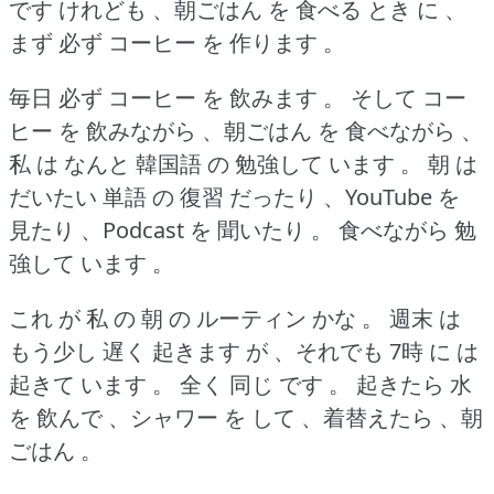
です けれども 、朝ごはん を 食べる とき に 、
まず 必ず コーヒー を 作ります 。
毎日 必ず コーヒー を 飲みます 。
そして コー
ヒー を 飲みながら 、朝ごはん を 食べながら 、
私 は なんと 韓国語 の 勉強して います 。
朝 は
だいたい 単語 の 復習 だったり 、YouTube を
見たり 、Podcast を 聞いたり 。
食べながら 勉
強して います 。
これ が 私 の 朝 の ルーティン かな 。
週末 は
もう少し 遅く 起きます が 、それでも 7時 に は
起きて います 。
全く 同じ です 。
起きたら 水
を 飲んで 、シャワー を して 、着替えたら 、朝
ごはん 。