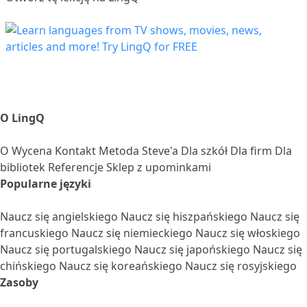
O LingQ
O
Wycena
Kontakt
Metoda Steve'a
Dla szkół
Dla firm
Dla
bibliotek
Referencje
Sklep z upominkami
Popularne języki
Naucz się angielskiego
Naucz się hiszpańskiego
Naucz się
francuskiego
Naucz się niemieckiego
Naucz się włoskiego
Naucz się portugalskiego
Naucz się japońskiego
Naucz się
chińskiego
Naucz się koreańskiego
Naucz się rosyjskiego
Zasoby