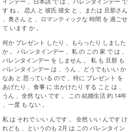
インデー 、日本語 で は 、バレンタインデー で
す ね 。
恋人 と 彼氏 彼女 と 、または 旦那さん
、奥さん と 、ロマンティックな 時間 を 過ごせ
て います か 。
何か プレゼント したり 、もらったり しました
か 。
バレンタインデー 、私 の この 家 で は 、
バレンタインデー を しません 。
私 も 旦那 も
バレンタインデー は 、うん 、どうでもいい か
なあ と 思っている ので 、特に プレゼント を
あげたり 、食事 に 出かけたり する こと は 、
うん 、全然 ない です 。
この 結婚生活 約 14年
、一度 も ない 。
私 は それで いい んです 。
全然 いい んです け
れども 、というのも 2月 は この バレンタイン