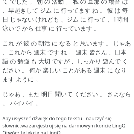
て でした 。
朝 の 活動 。
私 の 旦那 の 場合 は
、早起きして ジム に 行ってます ね 。
彼 は 毎
日 じゃない けれども 、ジム に 行って 、1時間
泳いで から 仕事 に 行っています 。
これ が 彼 の 朝活 に なる と 思います 。
じゃあ
、これから 週末 です ね 。
週末 皆さん 、日本
語 の 勉強 も 大切 ですが 、しっかり 遊んで く
ださい 。
何か 楽しい ことがある 週末 に なり
ます ように 。
じゃあ 、また 明日 聞いて ください 。
さよなら
。
バイバイ 。
Aby usłyszeć dźwięk do tego tekstu i nauczyć się
słownictwa
zarejestruj się
na darmowym koncie LingQ.
Otwórz tę lekcję na LingQ