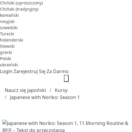
Chiński (uproszczony)
Chiński (tradycyjny)
koreański
rosyjski
szwedzki
Turecki
holenderski
litewski
grecki
Polski
ukraiński
Login
Zarejestruj Się Za Darmo
Naucz się japoński
Kursy
Japanese with Noriko: Season 1