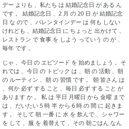
デー よりも 、私たち は 結婚記念日 が ある ん
です 。
結婚記念日 、2 月 の 20 日 が 結婚記念
日 な ので 、バレンタインデー は 何も しない
けれども 、結婚記念日 に ちょっと 出かけて 、
レストラン で 食事 を しよう っていう の が 、
毎年 です 。
じゃ 、今日 の エピソード を 始めましょう 。そ
れでは 、今日 の トピック は 、朝 の 活動 、朝
の ルーティン 、朝 の 習慣 です 。
朝 皆さん は
、何か 必ず する こと 、毎日 必ず する こと が
あります か 。
私 は 平日 月曜日 から 金曜 まで
は 、だいたい 5 時 半 から 6 時 の 間 に 起きま
す 。
そして 朝 一番 に 水 を 飲んで 、シャワー
を して 、服 を 着替えて 、その 朝ごはん なん