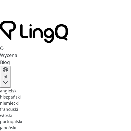
O
Wycena
Blog
pl
angielski
hiszpański
niemiecki
francuski
włoski
portugalski
japoński