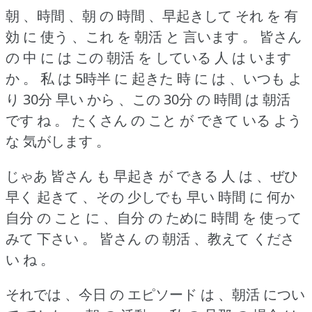
朝 、時間 、朝 の 時間 、早起きして それ を 有
効 に 使う 、これ を 朝活 と 言います 。
皆さん
の 中 に は この 朝活 を している 人 は います
か 。
私 は 5時半 に 起きた 時 に は 、いつも よ
り 30分 早い から 、この 30分 の 時間 は 朝活
です ね 。
たくさん の こと が できて いる よう
な 気がします 。
じゃあ 皆さん も 早起き が できる 人 は 、ぜひ
早く 起きて 、その 少しでも 早い 時間 に 何か
自分 の こと に 、自分 の ために 時間 を 使って
みて 下さい 。
皆さん の 朝活 、教えて くださ
い ね 。
それでは 、今日 の エピソード は 、朝活 につい