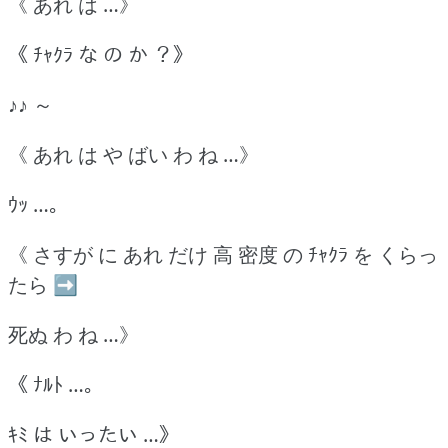
《 あれ は …》
《 ﾁｬｸﾗ な の か ？》
♪♪ ～
《 あれ は や ばい わ ね …》
ｳｯ …｡
《 さすが に あれ だけ 高 密度 の ﾁｬｸﾗ を くらっ
たら ➡
死ぬ わ ね …》
《 ﾅﾙﾄ …｡
ｷﾐ は いったい …》