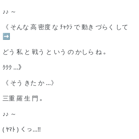
♪♪ ～
《 そんな 高 密度 な ﾁｬｸﾗ で 動き づらく して
➡
どう 私 と 戦う と いう の かしら ね ｡
ｸｸｸ …》
《 そう きた か …》
三重 羅 生 門 ｡
♪♪ ～
( ﾔﾏﾄ ) くっ…!!