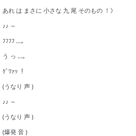
あれ は まさに 小さな 九 尾 そのもの ！》
♪♪ ～
ﾌﾌﾌﾌ …｡
う っ …｡
ｸﾞﾜｧｯ ！
(うなり 声 )
♪♪ ～
(うなり 声 )
(爆発 音 )