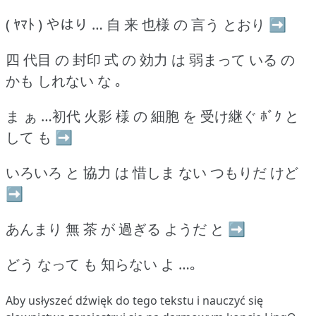
( ﾔﾏﾄ ) やはり … 自 来 也様 の 言う とおり ➡
四 代目 の 封印 式 の 効力 は 弱まって いる の
かも しれない な ｡
ま ぁ …初代 火影 様 の 細胞 を 受け継ぐ ﾎﾞｸ と
して も ➡
いろいろ と 協力 は 惜しま ない つもりだ けど
➡
あんまり 無 茶 が 過ぎる ようだ と ➡
どう なって も 知らない よ …｡
Aby usłyszeć dźwięk do tego tekstu i nauczyć się