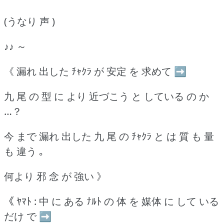
(うなり 声 )
♪♪ ～
《 漏れ 出した ﾁｬｸﾗ が 安定 を 求めて ➡
九 尾 の 型 に より 近づこう と している の か
…？
今 まで 漏れ 出した 九 尾 の ﾁｬｸﾗ と は 質 も 量
も 違う ｡
何より 邪 念 が 強い 》
《 ﾔﾏﾄ : 中 に ある ﾅﾙﾄ の 体 を 媒体 に して いる
だけ で ➡