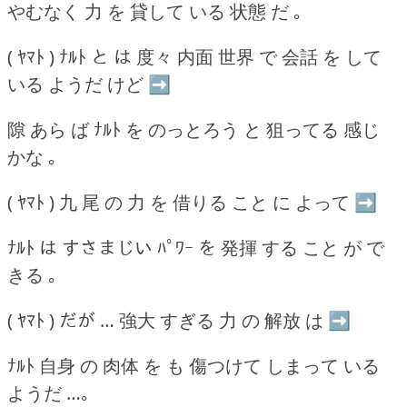
やむなく 力 を 貸して いる 状態 だ ｡
( ﾔﾏﾄ ) ﾅﾙﾄ と は 度々 内面 世界 で 会話 を して
いる ようだ けど ➡
隙 あら ば ﾅﾙﾄ を のっとろう と 狙ってる 感じ
かな ｡
( ﾔﾏﾄ ) 九 尾 の 力 を 借りる こと に よって ➡
ﾅﾙﾄ は すさまじい ﾊﾟﾜｰ を 発揮 する こと が で
きる ｡
( ﾔﾏﾄ ) だが … 強大 すぎる 力 の 解放 は ➡
ﾅﾙﾄ 自身 の 肉体 を も 傷つけて しまって いる
ようだ …｡