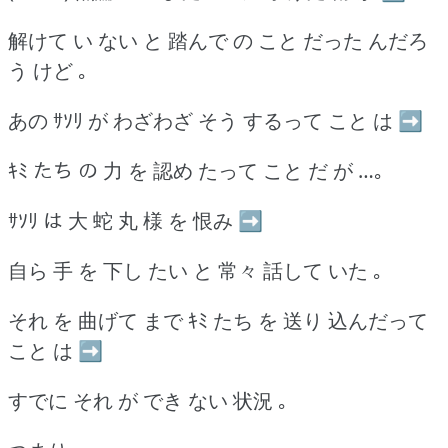
解けて い ない と 踏んで の こと だった んだろ
う けど ｡
あの ｻｿﾘ が わざわざ そう するって こと は ➡
ｷﾐ たち の 力 を 認め たって こと だ が …｡
ｻｿﾘ は 大 蛇 丸 様 を 恨み ➡
自ら 手 を 下し たい と 常々 話して いた ｡
それ を 曲げて まで ｷﾐ たち を 送り 込んだって
こと は ➡
すでに それ が でき ない 状況 ｡