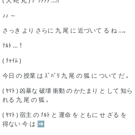
( 大 蛇 丸 ) ｸﾞﾜｧｧｧ …!!
♪♪ ～
さっき より さらに 九 尾 に 近づいて る ね …｡
ﾅﾙﾄ …！
( ﾁｬｲﾑ )
今日 の 授業 は ｽﾞﾊﾞﾘ 九 尾 の 狐 に ついて だ ｡
( ﾔﾏﾄ ) 凶暴な 破壊 衝動 の かたまり と して 知ら
れる 九 尾 の 狐 ｡
( ﾔﾏﾄ ) 宿主 の ﾅﾙﾄ と 運命 を ともに せ ざる を
得ない 今 は ➡