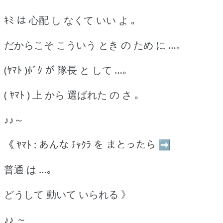
ｷﾐ は 心配 し なくて いい よ ｡
だからこそ こういう とき の ため に …｡
(ﾔﾏﾄ )ﾎﾞｸ が 隊長 と して …｡
( ﾔﾏﾄ ) 上 から 選ばれた の さ ｡
♪♪～
《 ﾔﾏﾄ : あんな ﾁｬｸﾗ を まとったら ➡
普通 は …｡
どうして 動いて いられる 》
♪♪ ～