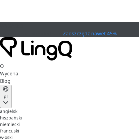
WYGASŁO
Świętuj Cup
Extended Sale
Zaoszczędź nawet 45%
O
Wycena
Blog
pl
angielski
hiszpański
niemiecki
francuski
włoski