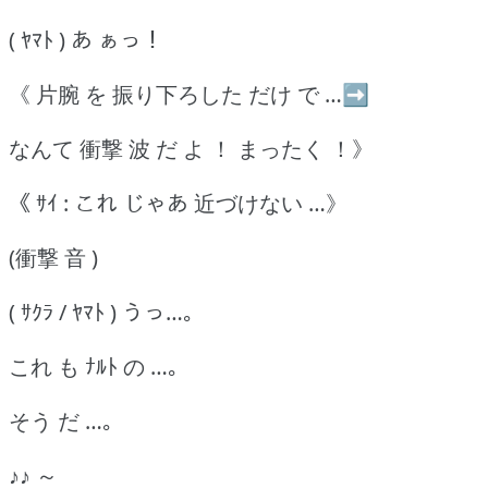
( ﾔﾏﾄ ) あ ぁっ！
《 片腕 を 振り下ろした だけ で …➡
なんて 衝撃 波 だ よ ！ まったく ！》
《 ｻｲ : これ じゃあ 近づけない …》
(衝撃 音 )
( ｻｸﾗ / ﾔﾏﾄ ) うっ…｡
これ も ﾅﾙﾄ の …｡
そう だ …｡
♪♪ ～