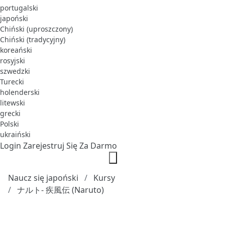
portugalski
japoński
Chiński (uproszczony)
Chiński (tradycyjny)
koreański
rosyjski
szwedzki
Turecki
holenderski
litewski
grecki
Polski
ukraiński
Login
Zarejestruj Się Za Darmo
Naucz się japoński
Kursy
ナルト- 疾風伝 (Naruto)