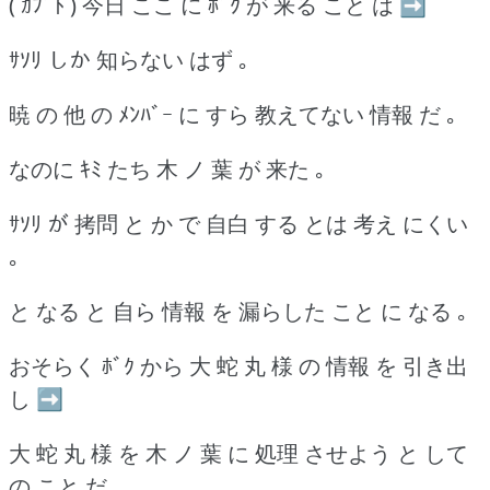
( ｶﾌﾞﾄ ) 今日 ここ に ﾎﾞｸ が 来る こと は ➡
ｻｿﾘ しか 知らない はず ｡
暁 の 他 の ﾒﾝﾊﾞｰ に すら 教えてない 情報 だ ｡
なのに ｷﾐ たち 木 ノ 葉 が 来た ｡
ｻｿﾘ が 拷問 と か で 自白 する とは 考え にくい
｡
と なる と 自ら 情報 を 漏らした こと に なる ｡
おそらく ﾎﾞｸ から 大 蛇 丸 様 の 情報 を 引き出
し ➡
大 蛇 丸 様 を 木 ノ 葉 に 処理 させよう と して
の こと だ ｡