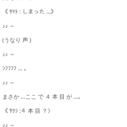
《 ﾔﾏﾄ : しまった …》
♪♪ ～
(うなり 声 )
♪♪ ～
ﾝﾌﾌﾌﾌ … ｡
♪♪ ～
まさか …ここ で ４ 本 目 が …｡
《 ｻｸﾗ :４ 本 目 ？》
♪♪ ～