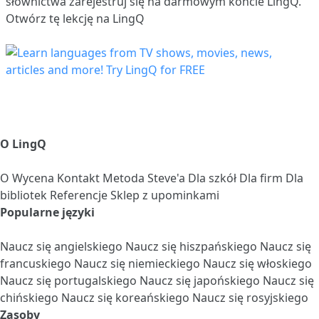
słownictwa
zarejestruj się
na darmowym koncie LingQ.
Otwórz tę lekcję na LingQ
O LingQ
O
Wycena
Kontakt
Metoda Steve'a
Dla szkół
Dla firm
Dla
bibliotek
Referencje
Sklep z upominkami
Popularne języki
Naucz się angielskiego
Naucz się hiszpańskiego
Naucz się
francuskiego
Naucz się niemieckiego
Naucz się włoskiego
Naucz się portugalskiego
Naucz się japońskiego
Naucz się
chińskiego
Naucz się koreańskiego
Naucz się rosyjskiego
Zasoby