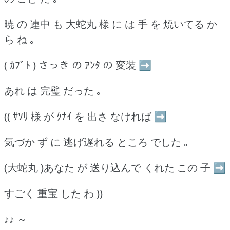
暁 の 連中 も 大蛇丸 様 に は 手 を 焼いてる か
ら ね ｡
( ｶﾌﾞﾄ ) さっき の ｱﾝﾀ の 変装 ➡
あれ は 完璧 だった ｡
(( ｻｿﾘ 様 が ｸﾅｲ を 出さ なければ ➡
気づか ず に 逃げ遅れる ところ でした ｡
(大蛇丸 )あなた が 送り込んで くれた この 子 ➡
すごく 重宝 した わ ))
♪♪ ～