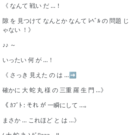
《 なんて 戦い だ …！
隙 を 見つけて なんとか なんて ﾚﾍﾞﾙ の 問題 じ
ゃない ！》
♪♪ ～
いったい 何 が …！
《 さっき 見えた の は …➡
確かに 大 蛇 丸 様 の 三重 羅 生 門 …》
《 ｶﾌﾞﾄ : それ が 一瞬にして …｡
まさか … これほど と は …》