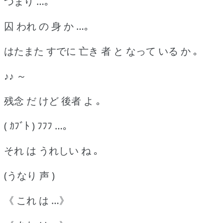
つまり …｡
囚 われ の 身 か …｡
はたまた すでに 亡き 者 と なって いる か ｡
♪♪ ～
残念 だ けど 後者 よ ｡
( ｶﾌﾞﾄ ) ﾌﾌﾌ …｡
それ は うれしい ね ｡
(うなり 声 )
《 これ は …》