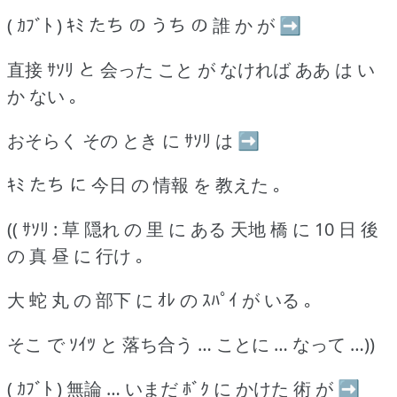
( ｶﾌﾞﾄ ) ｷﾐ たち の うち の 誰 か が ➡
直接 ｻｿﾘ と 会った こと が なければ ああ は い
か ない ｡
おそらく その とき に ｻｿﾘ は ➡
ｷﾐ たち に 今日 の 情報 を 教えた ｡
(( ｻｿﾘ : 草 隠れ の 里 に ある 天地 橋 に 10 日 後
の 真 昼 に 行け ｡
大 蛇 丸 の 部下 に ｵﾚ の ｽﾊﾟｲ が いる ｡
そこ で ｿｲﾂ と 落ち合う … ことに … なって …))
( ｶﾌﾞﾄ ) 無論 … いまだ ﾎﾞｸ に かけた 術 が ➡