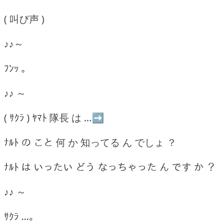
( 叫び声 )
♪♪～
ﾌﾝｯ ｡
♪♪ ～
( ｻｸﾗ ) ﾔﾏﾄ 隊長 は …➡
ﾅﾙﾄ の こと 何 か 知ってる ん でしょ ？
ﾅﾙﾄ は いったい どう なっちゃった ん です か ？
♪♪ ～
ｻｸﾗ …｡