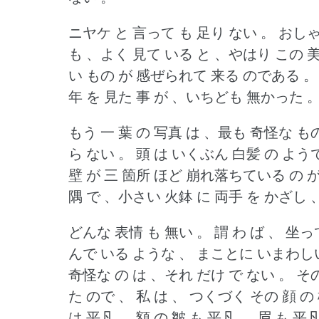
ニヤケ と 言って も 足り ない 。
おしゃ
も 、よく 見て いる と 、やはり この 
い もの が 感ぜられて 来る のである 。
年 を 見た 事 が 、いちども 無かった 
もう 一 葉 の 写真 は 、最も 奇怪な も
ら ない 。
頭 は いくぶん 白髪 の よう
壁 が 三 箇所 ほど 崩れ落ちている の 
隅 で 、小さい 火鉢 に 両手 を かざし
どんな 表情 も 無い 。
謂 わ ば 、 坐
んで いる ような 、 まことに いまわしい
奇怪な の は 、それ だけ で ない 。
その
た ので 、 私 は 、 つくづく その 顔 の
は 平凡 、 額 の 皺 も 平凡 、 眉 も 平凡