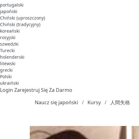
portugalski
japoński
Chiński (uproszczony)
Chiński (tradycyjny)
koreański
rosyjski
szwedzki
Turecki
holenderski
litewski
grecki
Polski
ukraiński
Login
Zarejestruj Się Za Darmo
Naucz się japoński
Kursy
人間失格