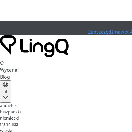
WYGASŁO
Świętuj Cup
Extended Sale
Zaoszczędź nawet 
O
Wycena
Blog
pl
angielski
hiszpański
niemiecki
francuski
włoski