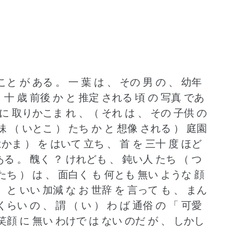
こと が ある 。
一 葉 は 、 その 男 の 、 幼年
 十 歳 前後 か と 推定 される 頃 の 写真 であ
 に 取りかこま れ 、（ それ は 、 その 子供 の
妹 （ いとこ ） たち か と 想像 される ） 庭園
はかま ） を はいて 立ち 、 首 を 三十 度 ほど
ある 。
醜く ？
けれども 、 鈍い人 たち （ つ
 たち ） は 、 面白く も 何とも 無い ような 顔
 と いい 加減 な お 世辞 を 言って も 、 まん
らい の 、 謂 （ い ） わ ば 通俗 の 「 可愛
 笑顔 に 無い わけで は ない のだ が 、 しかし