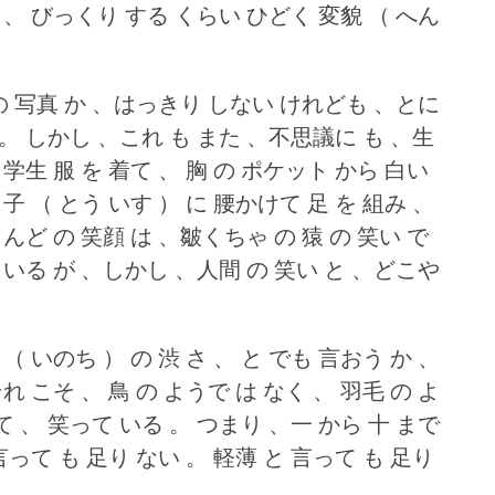
また 、 びっくり する くらい ひどく 変貌 （ へん
。
 の 写真 か 、はっきり しない けれども 、とに
 。
しかし 、これ も また 、不思議に も 、生
学生 服 を 着て 、 胸 の ポケット から 白い
 子 （ とう いす ） に 腰かけて 足 を 組み 、
んど の 笑顔 は 、皺くちゃ の 猿 の 笑い で
 いる が 、しかし 、人間 の 笑い と 、どこや
 （ いのち ） の 渋 さ 、 と でも 言おう か 、
れ こそ 、 鳥 の ようで は なく 、 羽毛 の よ
て 、 笑って いる 。
つまり 、一 から 十 まで
言って も 足り ない 。
軽薄 と 言って も 足り