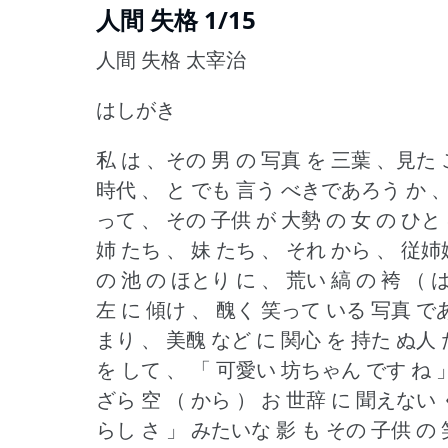
人間 失格 1/15
人間 失格 太宰治
はしがき
私 は 、その 男 の 写真 を 三葉 、見た 
時代 、 と でも 言う べきであろう か 、
って 、 その 子供 が 大勢 の 女 の ひと
姉 たち 、 妹 たち 、 それ から 、 従姉
の 池 の ほとり に 、 荒い 縞 の 袴 （ 
左 に 傾け 、 醜く 笑って いる 写真 で
まり 、 美醜 など に 関心 を 持た ぬ人
を して 、 「 可愛い 坊ちゃん です ね 」
ざら 空 （ から ） お 世辞 に 聞えない く
らし さ 」 みたいな 影 も その 子供 の