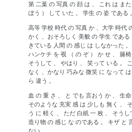
第 二葉 の 写真 の 顔 は 、 これ は 
ぼう ） して いた 。
学生 の 姿 である 
高等 学校 時代 の 写真 か 、大学 時代
かく 、おそろしく 美貌 の 学生 である
きている 人間 の 感じ は しなかった 。
ハンケチ を 覗 （ の ぞ ） か せ 、 籐椅
そうして 、 やはり 、 笑って いる 。
こ
なく 、かなり 巧みな 微笑 に なって は
ら 違う 。
血 の 重 さ 、 と でも 言おう か 、 生命
そのような 充実 感 は 少しも 無く 、 そ
う に 軽く 、 ただ 白紙 一 枚 、 そうし
造り物 の 感じ な のである 。
キザ と 
ない 。