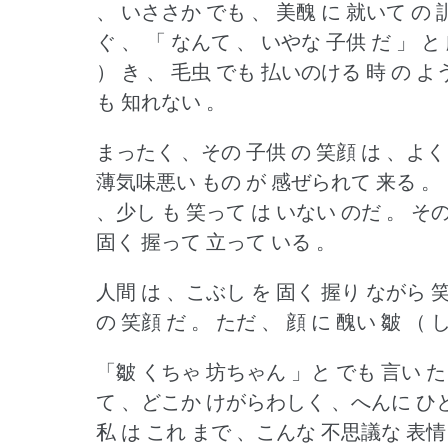
、 いささか でも 、 美醜 に 就いて の 
ぐ 、 「 なんて 、 いやな 子供 だ 」 と 
） き 、 毛虫 でも 払いのける 時 の よ
も 知れない 。
まったく 、その 子供 の 笑顔 は 、よ
薄気味悪い もの が 感ぜられて 来る 。
、少し も 笑って は いない のだ 。
その
固く 握って 立って いる 。
人間 は 、こぶし を 固く 握り ながら 
の 笑顔 だ 。
ただ 、 顔 に 醜い 皺 （
「皺 くちゃ 坊ちゃん 」と でも 言い 
て 、どこか けがらわしく 、へんに ひと
私 は これ まで 、こんな 不思議な 表情