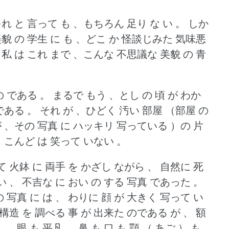
れ と 言って も 、もちろん 足り な い 。
しか
美貌 の 学生 に も 、どこ か 怪談じみた 気味悪
私 は これ まで 、こんな 不思議な 美貌 の 青
。
の である 。
まるで もう 、とし の 頃 が わか
である 。
それ が 、ひどく 汚い 部屋 （部屋 の
が 、その 写真 に ハッキリ 写っている ）の 片
 、こんど は 笑って いない 。
って 火鉢 に 両手 を かざし ながら 、 自然に 死
 、 不吉な に おい の する 写真 であった 。
 写真 に は 、 わりに 顔 が 大きく 写って い
 構造 を 調べる 事 が 出来た のである が 、 額
 、 眼 も 平凡 、 鼻 も 口 も 顎 （ あご ） も