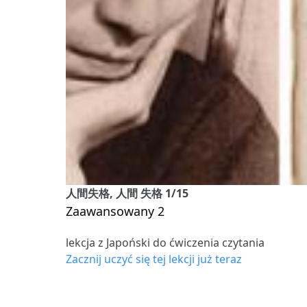
人間失格, 人間 失格 1/15
Zaawansowany 2
lekcja z Japoński do ćwiczenia czytania
Zacznij uczyć się tej lekcji już teraz