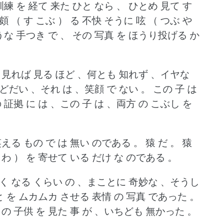
訓練 を 経て 来た ひと なら 、 ひとめ 見て す
頗 （ す こぶ ） る 不快 そうに 呟 （ つぶ や
うな 手つき で 、 その 写真 を ほうり投げる か
く 見れば 見る ほど 、何とも 知れず 、イヤな
どだい 、それ は 、笑顔 で ない 。
この 子 は
 証拠 に は 、この 子 は 、両方 の こぶし を
笑える もの で は 無い のである 。
猿 だ 。
猿
 しわ ） を 寄せて いる だけ な のである 。
たく なる くらい の 、まことに 奇妙な 、そうし
 を ムカムカ させる 表情 の 写真 であった 。
 の 子供 を 見た 事 が 、いちども 無かった 。