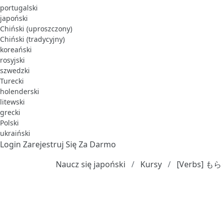
portugalski
japoński
Chiński (uproszczony)
Chiński (tradycyjny)
koreański
rosyjski
szwedzki
Turecki
holenderski
litewski
grecki
Polski
ukraiński
Login
Zarejestruj Się Za Darmo
Naucz się japoński
Kursy
[Verbs]