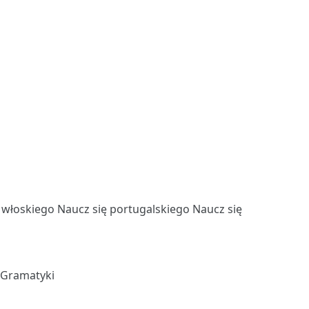
ę włoskiego
Naucz się portugalskiego
Naucz się
 Gramatyki