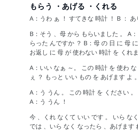
もらう ・あげる ・くれる
A：うわ ぁ ！
すてきな 時計 ！
B ： 
B：そう 、母 から もらいました 。
A：
らった んですか ？
B：母 の 日 に 母
お返し に 母 が 使わない 時計 を くれ
A：いい なぁ ～。
この 時計 を 使わ な
ぇ ？
もっと いい もの を あげます よ 
A：う うん 。
この 時計 を ください 。
A：う うん ！
今 、くれ なくて いい です 。
いら な
では 、いら なく なったら 、あげます 