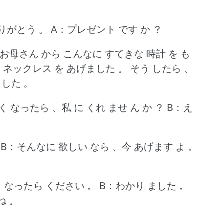
ありがとう 。
A：プレゼント です か ？
お母さん から こんなに すてきな 時計 を も
 に ネックレス を あげました 。
そう したら 、
ました 。
く なったら 、私 に くれ ませ ん か ？
B：え
。
B：そんなに 欲しい なら 、今 あげます よ 。
く なったら ください 。
B：わかり ました 。
ね 。