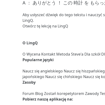
A ： ありがとう ！
この 時計 を もらっ
Aby usłyszeć dźwięk do tego tekstu i nauczyć 
LingQ.
Otwórz tę lekcję na LingQ
O LingQ
O
Wycena
Kontakt
Metoda Steve'a
Dla szkół
D
Popularne języki
Naucz się angielskiego
Naucz się hiszpańskie
japońskiego
Naucz się chińskiego
Naucz się k
Zasoby
Forum
Blog
Zostań korepetytorem
Zawody
Te
Pobierz naszą aplikację na: