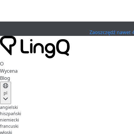
WYGASŁO
Świętuj Cup
Extended Sale
Zaoszczędź nawet 
O
Wycena
Blog
pl
angielski
hiszpański
niemiecki
francuski
włoski