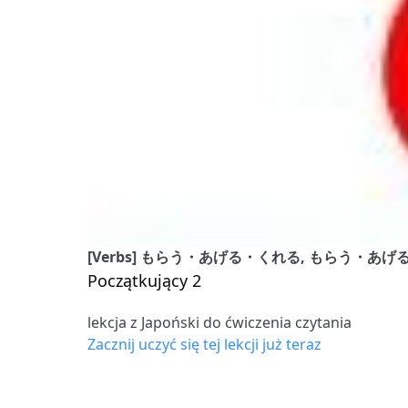
[Verbs] もらう・あげる・くれる, もらう・あ
Początkujący 2
lekcja z Japoński do ćwiczenia czytania
Zacznij uczyć się tej lekcji już teraz