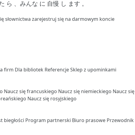
た ら 、みんな に 自慢 し ます 。
się słownictwa
zarejestruj się
na darmowym koncie
la firm
Dla bibliotek
Referencje
Sklep z upominkami
go
Naucz się francuskiego
Naucz się niemieckiego
Naucz si
oreańskiego
Naucz się rosyjskiego
st biegłości
Program partnerski
Biuro prasowe
Przewodnik