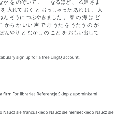
 なか を のぞいて 、 「 なるほど 、 乙姫 さま
 を 入れて おく と おっしゃった あれ は 、 人
ざんねん そうに つぶやきました 。
春 の 海 は ど
こ から か いい 声 で 舟 うた を うたう の が
、ぼんやり と むかし の こと を おもい出して
ocabulary
sign up
for a free LingQ account.
la firm
For libraries
Referencje
Sklep z upominkami
go
Naucz się francuskiego
Naucz się niemieckiego
Naucz si