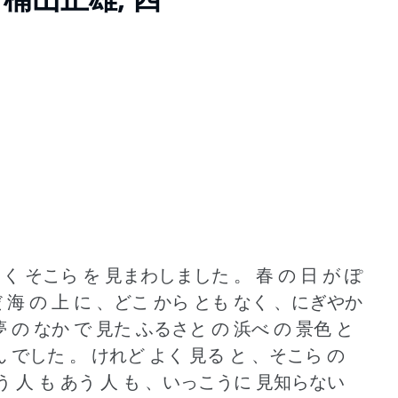
らく そこら を 見まわしました 。
春 の 日 が ぽ
海 の 上 に 、どこ から とも なく 、にぎやか
夢 の なか で 見た ふるさと の 浜べ の 景色 と
 でした 。
けれど よく 見る と 、そこら の
う 人 も あう 人 も 、いっこうに 見知らない