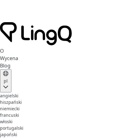
O
Wycena
Blog
pl
angielski
hiszpański
niemiecki
francuski
włoski
portugalski
japoński