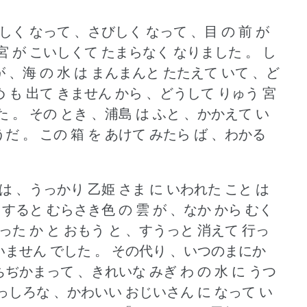
しく なって 、さびしく なって 、目 の 前 が
宮 が こいしくて たまらなく なりました 。
し
が 、海 の 水 は まんまんと たたえて いて 、ど
め も 出て きません から 、どうして りゅう 宮
た 。
その とき 、浦島 は ふと 、かかえて い
うだ 。
この 箱 を あけて みたら ば 、わかる
は 、うっかり 乙姫 さま に いわれた こと は
すると むらさき色 の 雲 が 、なか から むく
った か と おもう と 、すうっと 消えて 行っ
 いません でした 。
その代り 、いつのまにか
 ちぢかまって 、きれいな みぎ わ の 水 に うつ
、まっしろな 、かわいい おじいさん に なって い