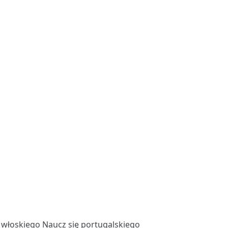
ę włoskiego
Naucz się portugalskiego