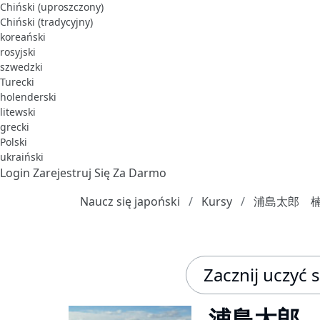
Chiński (uproszczony)
Chiński (tradycyjny)
koreański
rosyjski
szwedzki
Turecki
holenderski
litewski
grecki
Polski
ukraiński
Login
Zarejestruj Się Za Darmo
Naucz się japoński
Kursy
浦島太郎 
Zacznij uczyć si
浦島太郎 