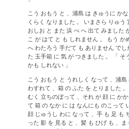
こう おもう と 、浦島 は きゅうに かな
くらく なりました 。
いまさら りゅう 
おしお と また 浜 べ へ 出て みました 
こ が はて と も しれません 。
もう か
へ わたろう 手だて も ありません でし
た 玉手箱 に 気 が つきました 。
「 そ
かも しれない 」
こう おもう と うれしく なって 、浦島 
わすれて 、箱 の ふた を とりました 。
むく 立ちのぼって 、それ が 顔 に かか
て 箱 の なか に は なんにも のこって
顔 じゅうし わに なって 、手 も 足 も
った 影 を 見る と 、髪 も ひげ も 