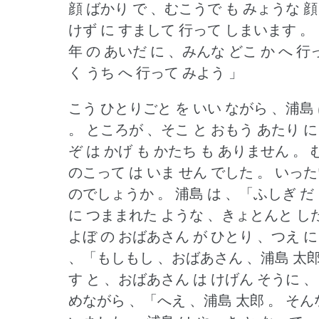
顔 ばかり で 、むこうで も みょうな 顔
けず に すまして 行って しまいます 。
年 の あいだ に 、みんな どこ か へ 行
く うち へ 行って みよう 」
こう ひとりごと を いい ながら 、浦島 
。
ところが 、そこ と おもう あたり に 
ぞ は かげ も かたち も ありません 。
のこって は いま せん でした 。
いった
のでしょうか 。
浦島 は 、「ふしぎ だ
に つままれた ような 、きょとんと した
よぼ の おばあさん が ひとり 、つえ 
、「もしもし 、おばあさん 、浦島 太郎 
す と 、おばあさん は けげん そうに 、
めながら 、「へえ 、浦島 太郎 。
そんな