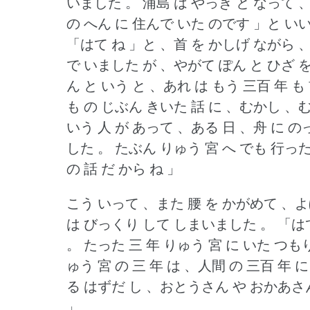
いました 。
浦島 は やっき と なって 
の へん に 住んで いた のです 」と い
「はて ね 」と 、首 を かしげ ながら
で いました が 、やがて ぽん と ひざ
ん と いう と 、あれ は もう 三百 年 も 
も の じぶん きいた 話 に 、むかし 、む
いう 人 が あって 、ある 日 、舟 に 
した 。
たぶん りゅう 宮 へ でも 行った
の 話 だ から ね 」
こう いって 、また 腰 を かがめて 、
は びっくり して しまいました 。
「は
。
たった 三 年 りゅう 宮 に いた つもり
ゅう 宮 の 三 年 は 、人間 の 三百 年 
る はずだ し 、おとうさん や おかあさ
」