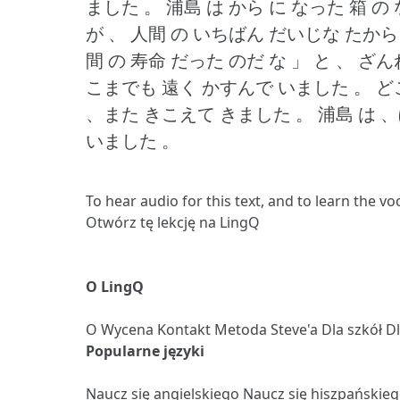
ました 。
浦島 は から に なった 箱 の
が 、 人間 の いちばん だいじな たから
間 の 寿命 だった のだ な 」 と 、 
こまでも 遠く かすんで いました 。
ど
、また きこえて きました 。
浦島 は 
いました 。
To hear audio for this text, and to learn the v
Otwórz tę lekcję na LingQ
O LingQ
O
Wycena
Kontakt
Metoda Steve'a
Dla szkół
D
Popularne języki
Naucz się angielskiego
Naucz się hiszpańskie