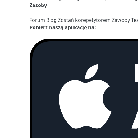
Zasoby
Forum
Blog
Zostań korepetytorem
Zawody
Te
Pobierz naszą aplikację na: