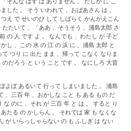
、「そんな はず は ありません 。
たしか に こ
いました 。
そう いわれて 、おばあさん は 、
 、つえ で せいのび して しばらく かんがえこん
 を たたいて 、「ああ 、そうそう 、浦島太郎 さ
前 の 人 です よ 。
なんでも 、わたし が 子ど
かし 、この 水 の 江 の 浜 に 、浦島 太郎 と
のって つり に 出た まま 、帰って こなく なりま
 のだろう と いう こと です 。
なにしろ 大昔
よぼよぼ あるいて 行って しまいました 。
浦島
て 、三百 年 、おかしな こと も ある もの だ
 な のに 、それ が 三百 年 と は 。
すると り
に あたる の かしらん 。
それでは 家 も なくな
ん が いらっしゃらない の も ふしぎ は ない