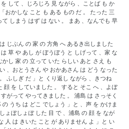
 を して 、じろじろ 見 ながら 、ことば も か
「おかしな こと も ある もの だ 。
たった 三
って しまう はず は ない 。
まあ 、なんでも 早
は じぶん の 家 の 方角 へ あるき出しました
は 草 や あし が ぼうぼう と しげって 、家 な
むかし 家 の 立って いた らしい あと さえ も
い 、おとうさん や おかあさん は どう なった
 。
ふしぎ だ 」と くり返し ながら 、きつね
 顔 を していました 。
すると そこ へ 、よぼ
に すがって やってきました 。
浦島 は さっそく
の うち は どこ でしょう 」と 、声 を かけま
しょぼしょぼ した 目 で 、浦島 の 顔 を なが
 人 は きいた こと が ありません よ 」と い