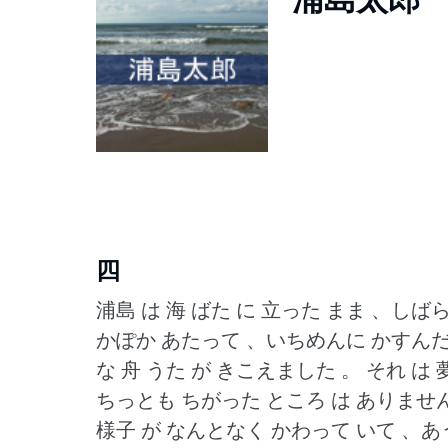
四
浦島 は 海 ばた に 立った まま 、しば
かぽか あたって 、いちめんに かすんだ 
な 舟 うた が きこえました 。
それ は 
ちっとも ちがった ところ は ありません
様子 が なんとなく かわって いて 、あ