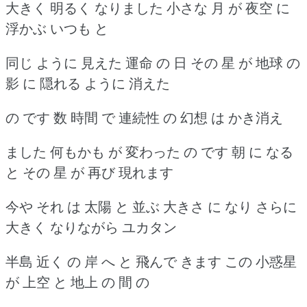
大きく 明るく なりました 小さな 月 が 夜空 に
浮かぶ いつも と
同じ ように 見えた 運命 の 日 その 星 が 地球 の
影 に 隠れる ように 消えた
の です 数 時間 で 連続性 の 幻想 は かき消え
ました 何もかも が 変わった の です 朝 に なる
と その 星 が 再び 現れます
今や それ は 太陽 と 並ぶ 大きさ に なり さらに
大きく なりながら ユカタン
半島 近く の 岸 へ と 飛んで きます この 小惑星
が 上空 と 地上 の 間 の