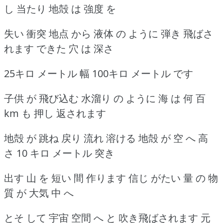
し 当たり 地殻 は 強度 を
失い 衝突 地点 から 液体 の ように 弾き 飛ばさ
れます できた 穴 は 深さ
25キロ メートル 幅 100キロ メートル です
子供 が 飛び込む 水溜り の ように 海 は 何 百
km も 押し 返されます
地殻 が 跳ね 戻り 流れ 溶ける 地殻 が 空 へ 高
さ 10 キロ メートル 突き
出す 山 を 短い 間 作ります 信じ がたい 量 の 物
質 が 大気 中 へ
とそ して 宇宙 空間 へ と 吹き飛ばされます 元