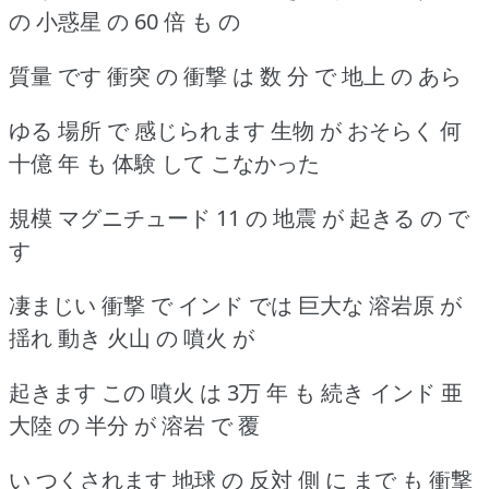
の 小惑星 の 60 倍 も の
質量 です 衝突 の 衝撃 は 数 分 で 地上 の あら
ゆる 場所 で 感じられます 生物 が おそらく 何
十億 年 も 体験 して こなかった
規模 マグニチュード 11 の 地震 が 起きる の で
す
凄まじい 衝撃 で インド では 巨大な 溶岩原 が
揺れ 動き 火山 の 噴火 が
起きます この 噴火 は 3万 年 も 続き インド 亜
大陸 の 半分 が 溶岩 で 覆
い つくされます 地球 の 反対 側 に まで も 衝撃