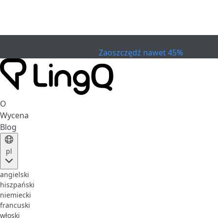
WYGASŁO
Świętuj Cup
Extended Sale
Zaoszczędź nawet 45%
O
Wycena
Blog
pl
angielski
hiszpański
niemiecki
francuski
włoski