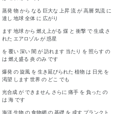
蒸発 物 から なる 巨大な 上昇 流 が 高層 気流 に
達し 地球 全体 に 広がり
ます 地球 から 燃え上がる 煤 と 衝撃 で 生成 さ
れた エアロゾル が 惑星
を 覆い 深い 闇 が 訪れます 当たり を 照らす の
は 燃え盛る 炎 のみ です
爆発 の 旋風 を 生き延びられた 植物 は 日光 を
渇望 します 世界 の どこ でも
光合成 が できません さらに 痛手 を 負った の
は 海 です
海洋 生物 の 食物網 の 基礎 を 成す プランクト