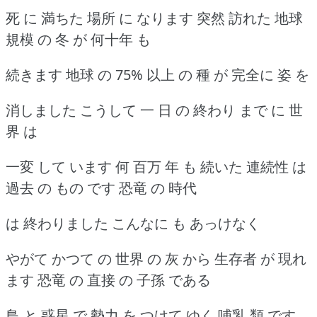
死 に 満ちた 場所 に なります 突然 訪れた 地球
規模 の 冬 が 何十年 も
続きます 地球 の 75% 以上 の 種 が 完全に 姿 を
消しました こうして 一 日 の 終わり まで に 世
界 は
一変 して います 何 百万 年 も 続いた 連続性 は
過去 の もの です 恐竜 の 時代
は 終わりました こんなに も あっけなく
やがて かつて の 世界 の 灰 から 生存者 が 現れ
ます 恐竜 の 直接 の 子孫 である
鳥 と 惑星 で 勢力 を つけて ゆく 哺乳 類 です