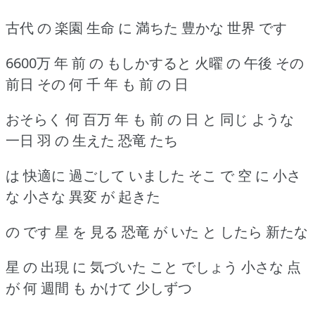
古代 の 楽園 生命 に 満ちた 豊かな 世界 です
6600万 年 前 の もしかすると 火曜 の 午後 その
前日 その 何 千 年 も 前 の 日
おそらく 何 百万 年 も 前 の 日 と 同じ ような
一日 羽 の 生えた 恐竜 たち
は 快適に 過ごして いました そこ で 空 に 小さ
な 小さな 異変 が 起きた
の です 星 を 見る 恐竜 が いた と したら 新たな
星 の 出現 に 気づいた こと でしょう 小さな 点
が 何 週間 も かけて 少しずつ