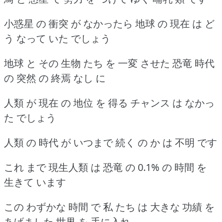
小惑星 の 衝突 が なかったら 地球 の 現在 は ど
う なって いた でしょう
地球 と その 生物 たち を 一変 させた 恐竜 時代
の 突然 の 終焉 なし に
人類 が 現在 の 地位 を 得る チャンス は なかっ
た でしょう
人類 の 時代 が いつまで 続く の か は 不明 です
これ まで 現生人類 は 恐竜 の 0.1% の 時間 を
生きて います
この わずかな 時間 で 私 たち は 大きな 功績 を
あげました 世界 を 手に入れ