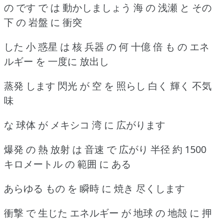
の です で は 動かしましょう 海 の 浅瀬 と その
下 の 岩盤 に 衝突
した 小 惑星 は 核 兵器 の 何 十億 倍 も の エネ
ルギー を 一度に 放出し
蒸発 します 閃光 が 空 を 照らし 白く 輝く 不気
味
な 球体 が メキシコ 湾 に 広がります
爆発 の 熱 放射 は 音速 で 広がり 半径 約 1500
キロメートル の 範囲 に ある
あらゆる もの を 瞬時 に 焼き 尽くします
衝撃 で 生じた エネルギー が 地球 の 地殻 に 押