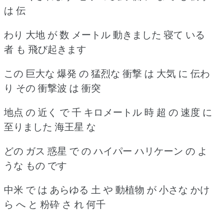
は 伝
わり 大地 が 数 メートル 動きました 寝て いる
者 も 飛び起きます
この 巨大な 爆発 の 猛烈な 衝撃 は 大気 に 伝わ
り その 衝撃波 は 衝突
地点 の 近く で 千 キロメートル 時 超 の 速度 に
至りました 海王星 な
どの ガス 惑星 で の ハイパー ハリケーン の よ
うな もの です
中米 で は あらゆる 土 や 動植物 が 小さな かけ
ら へ と 粉砕 さ れ 何千