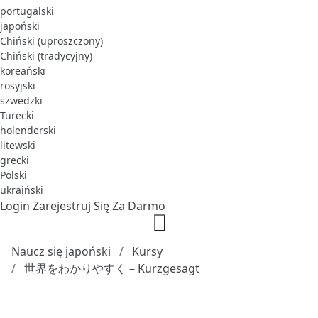
portugalski
japoński
Chiński (uproszczony)
Chiński (tradycyjny)
koreański
rosyjski
szwedzki
Turecki
holenderski
litewski
grecki
Polski
ukraiński
Login
Zarejestruj Się Za Darmo
Naucz się japoński
Kursy
世界をわかりやすく – Kurzgesagt