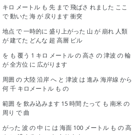
キロ メートル も 先 まで 飛ばさ れました ここ
で 動いた 海 が 戻ります 衝突
地点 で 一時的に 盛り上がった 山 が 崩れ 人類
が 建てた どんな 超 高層 ビル
を も 覆う 1 キロ メートル の 高さ の 津波 の 輪
が 全方位 に 広がります
周囲 の 大陸 沿岸 へ と 津波 は 進み 海岸線 から
何 千 キロメートル も の
範囲 を 飲み込みます 15 時間 たって も 南米 の
周り で 曲
がった 波 の 中 に は 海面 100 メートル も の 高