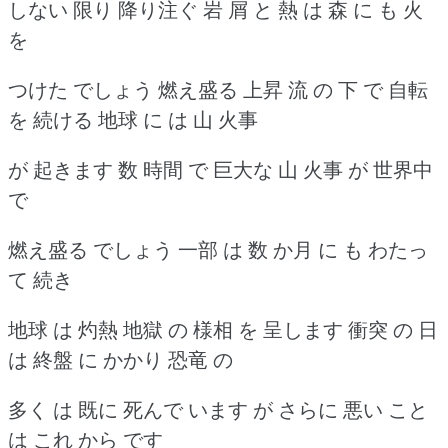
しない 限り 降り注ぐ 岩 屑 と 熱 は 森 に も 火
を
つけた でしょう 燃え盛る 上昇 流 の 下 で 自転
を 続ける 地球 に は 山 火事
が 起きます 数 時間 で 巨大な 山 火事 が 世界中
で
燃え盛る でしょう 一部 は 数 か月 に も わたっ
て 続き
地球 は 灼熱 地獄 の 様相 を 呈します 衝突 の 日
は 終盤 に かかり 恐竜 の
多く は 既に 死んで います が さらに 悪い こと
は これ から です