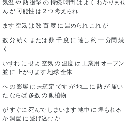
気温 や 熱 衝撃 の 持続 時間 は よく わかりませ
ん が 可能性 は 2 つ 考えられ
ます 空気 は 数 百 度 に 温められ これ が
数 分 続く または 数 千 度 に 達し 約 一 分間 続
く
いずれ に せよ 空気 の 温度 は 工業用 オーブン
並 に 上がります 地球 全体
へ の 影響 は 未確定 です が 地上 に 熱 が 届い
た ならば 多数 の 動植物
が すぐに 死んで しまいます 地中 に 埋もれる
か 洞窟 に 逃げ込む か