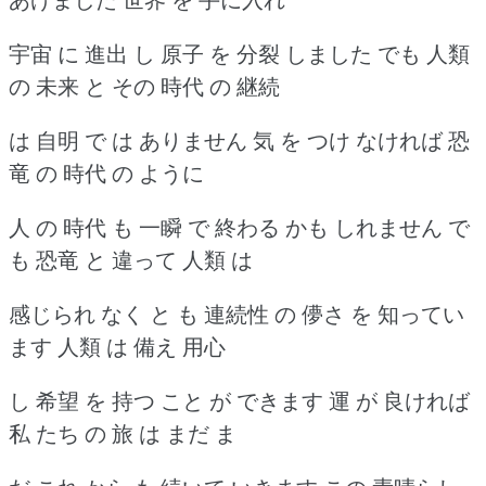
宇宙 に 進出 し 原子 を 分裂 しました でも 人類
の 未来 と その 時代 の 継続
は 自明 で は ありません 気 を つけ なければ 恐
竜 の 時代 の ように
人 の 時代 も 一瞬 で 終わる かも しれません で
も 恐竜 と 違って 人類 は
感じられ なく と も 連続性 の 儚さ を 知ってい
ます 人類 は 備え 用心
し 希望 を 持つ こと が できます 運 が 良ければ
私 たち の 旅 は まだ ま