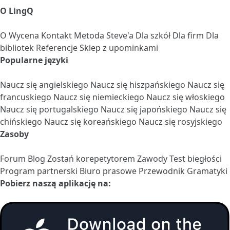
O LingQ
O
Wycena
Kontakt
Metoda Steve'a
Dla szkół
Dla firm
Dla
bibliotek
Referencje
Sklep z upominkami
Popularne języki
Naucz się angielskiego
Naucz się hiszpańskiego
Naucz się
francuskiego
Naucz się niemieckiego
Naucz się włoskiego
Naucz się portugalskiego
Naucz się japońskiego
Naucz się
chińskiego
Naucz się koreańskiego
Naucz się rosyjskiego
Zasoby
Forum
Blog
Zostań korepetytorem
Zawody
Test biegłości
Program partnerski
Biuro prasowe
Przewodnik Gramatyki
Pobierz naszą aplikację na: