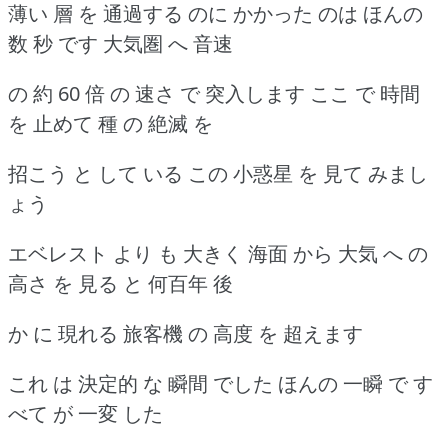
薄い 層 を 通過する のに かかった のは ほんの
数 秒 です 大気圏 へ 音速
の 約 60 倍 の 速さ で 突入します ここ で 時間
を 止めて 種 の 絶滅 を
招こう と して いる この 小惑星 を 見て みまし
ょう
エベレスト より も 大きく 海面 から 大気 へ の
高さ を 見る と 何百年 後
か に 現れる 旅客機 の 高度 を 超えます
これ は 決定的 な 瞬間 でした ほんの 一瞬 で す
べて が 一変 した