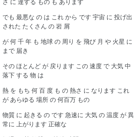
さ に 達する もの も あります
でも 最悪な の は これ から です 宇宙 に 投げ出
された たくさん の 岩 屑
が 何 千 年 も 地球 の 周り を 飛び 月 や 火星 に
まで 届き
その ほとんど が 戻ります この 速度 で 大気 中
落下 する 物 は
熱 を もち 何 百 度 も の 熱さ に なります これ
が あらゆる 場所 の 何百万 もの
物質 に 起きる の です 急速に 大気 の 温度 が 異
常に 上がります 正確な