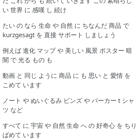
だ これ から も 続いて いきます この 素晴らし
い 世界 に 感嘆 し 続け
たい の なら 生命 や 自然 に ちなんだ 商品 で
kurzgesagt を 直接 サポート しましょう
例えば 進化 マップ や 美しい 風景 ポスター 暗
闇 で 光る もの も
動画 と 同じ ように 商品 に も 思い と 愛情 を
こめて います
ノート や ぬいぐるみ ピンズ や パーカー t シャ
ツ など
すべて に 宇宙 や 自然 生命 へ の 好奇心 を ちり
ばめて います