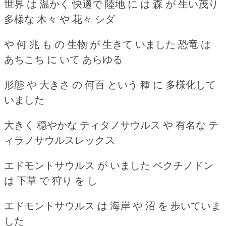
世界 は 温かく 快適で 陸地 に は 森 が 生い茂り
多様な 木々 や 花々 シダ
や 何 兆 も の 生物 が 生きて いました 恐竜 は
あちこち に いて あらゆる
形態 や 大きさ の 何百 という 種 に 多様化して
いました
大きく 穏やかな ティタノサウルス や 有名な テ
ィラノサウルスレックス
エドモントサウルス が いました ペクチノドン
は 下草 で 狩り を し
エドモントサウルス は 海岸 や 沼 を 歩いていま
した