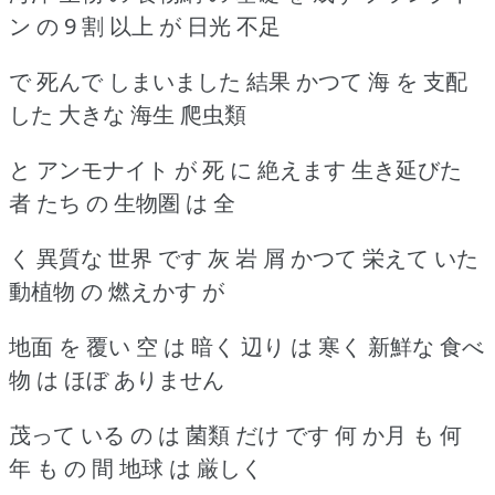
ン の 9 割 以上 が 日光 不足
で 死んで しまいました 結果 かつて 海 を 支配
した 大きな 海生 爬虫類
と アンモナイト が 死 に 絶えます 生き延びた
者 たち の 生物圏 は 全
く 異質な 世界 です 灰 岩 屑 かつて 栄えて いた
動植物 の 燃えかす が
地面 を 覆い 空 は 暗く 辺り は 寒く 新鮮な 食べ
物 は ほぼ ありません
茂って いる の は 菌類 だけ です 何 か月 も 何
年 も の 間 地球 は 厳しく