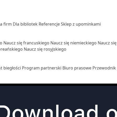
la firm
Dla bibliotek
Referencje
Sklep z upominkami
go
Naucz się francuskiego
Naucz się niemieckiego
Naucz si
oreańskiego
Naucz się rosyjskiego
st biegłości
Program partnerski
Biuro prasowe
Przewodnik