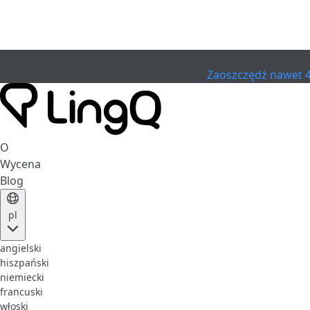
WYGASŁO
Świętuj Cup
Extended Sale
Zaoszczędź nawet 
O
Wycena
Blog
pl
angielski
hiszpański
niemiecki
francuski
włoski