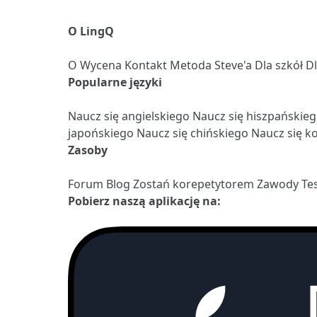
O LingQ
O
Wycena
Kontakt
Metoda Steve'a
Dla szkół
D
Popularne języki
Naucz się angielskiego
Naucz się hiszpańskie
japońskiego
Naucz się chińskiego
Naucz się k
Zasoby
Forum
Blog
Zostań korepetytorem
Zawody
Te
Pobierz naszą aplikację na: