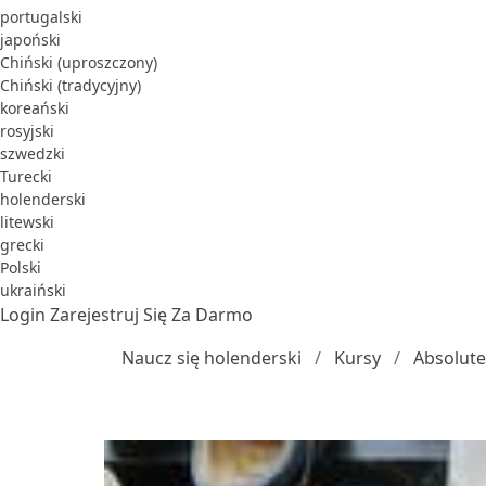
portugalski
japoński
Chiński (uproszczony)
Chiński (tradycyjny)
koreański
rosyjski
szwedzki
Turecki
holenderski
litewski
grecki
Polski
ukraiński
Login
Zarejestruj Się Za Darmo
Naucz się holenderski
Kursy
Absolute