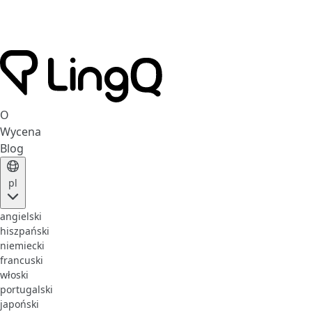
O
Wycena
Blog
pl
angielski
hiszpański
niemiecki
francuski
włoski
portugalski
japoński