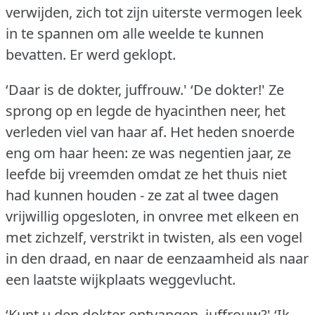
verwijden, zich tot zijn uiterste vermogen leek
in te spannen om alle weelde te kunnen
bevatten.
Er werd geklopt.
‘Daar is de dokter, juffrouw.'
‘De dokter!'
Ze
sprong op en legde de hyacinthen neer, het
verleden viel van haar af.
Het heden snoerde
eng om haar heen: ze was negentien jaar, ze
leefde bij vreemden omdat ze het thuis niet
had kunnen houden - ze zat al twee dagen
vrijwillig opgesloten, in onvree met elkeen en
met zichzelf, verstrikt in twisten, als een vogel
in den draad, en naar de eenzaamheid als naar
een laatste wijkplaats weggevlucht.
‘Kunt u den dokter ontvangen, juffrouw?'
‘Ik