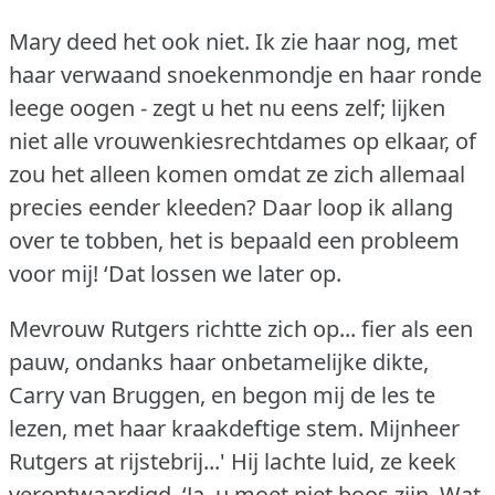
Mary deed het ook niet.
Ik zie haar nog, met
haar verwaand snoekenmondje en haar ronde
leege oogen - zegt u het nu eens zelf; lijken
niet alle vrouwenkiesrechtdames op elkaar, of
zou het alleen komen omdat ze zich allemaal
precies eender kleeden?
Daar loop ik allang
over te tobben, het is bepaald een probleem
voor mij!
‘Dat lossen we later op.
Mevrouw Rutgers richtte zich op... fier als een
pauw, ondanks haar onbetamelijke dikte,
Carry van Bruggen, en begon mij de les te
lezen, met haar kraakdeftige stem.
Mijnheer
Rutgers at rijstebrij...' Hij lachte luid, ze keek
verontwaardigd.
‘Ja, u moet niet boos zijn.
Wat