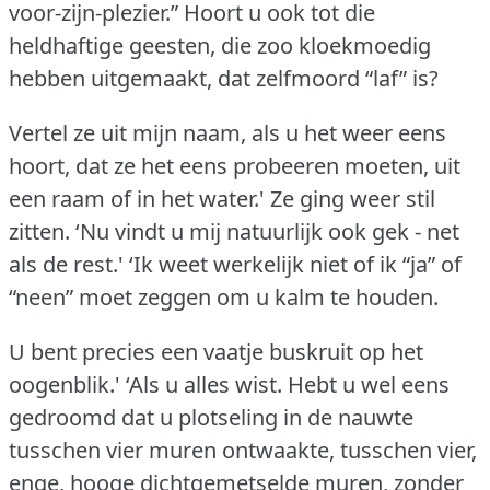
voor-zijn-plezier.” Hoort u ook tot die
heldhaftige geesten, die zoo kloekmoedig
hebben uitgemaakt, dat zelfmoord “laf” is?
Vertel ze uit mijn naam, als u het weer eens
hoort, dat ze het eens probeeren moeten, uit
een raam of in het water.'
Ze ging weer stil
zitten.
‘Nu vindt u mij natuurlijk ook gek - net
als de rest.'
‘Ik weet werkelijk niet of ik “ja” of
“neen” moet zeggen om u kalm te houden.
U bent precies een vaatje buskruit op het
oogenblik.'
‘Als u alles wist.
Hebt u wel eens
gedroomd dat u plotseling in de nauwte
tusschen vier muren ontwaakte, tusschen vier,
enge, hooge dichtgemetselde muren, zonder