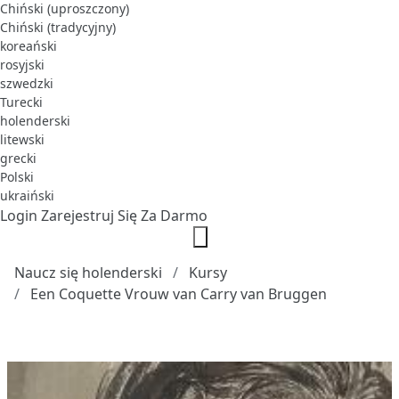
Chiński (uproszczony)
Chiński (tradycyjny)
koreański
rosyjski
szwedzki
Turecki
holenderski
litewski
grecki
Polski
ukraiński
Login
Zarejestruj Się Za Darmo
Naucz się holenderski
Kursy
Een Coquette Vrouw van Carry van Bruggen