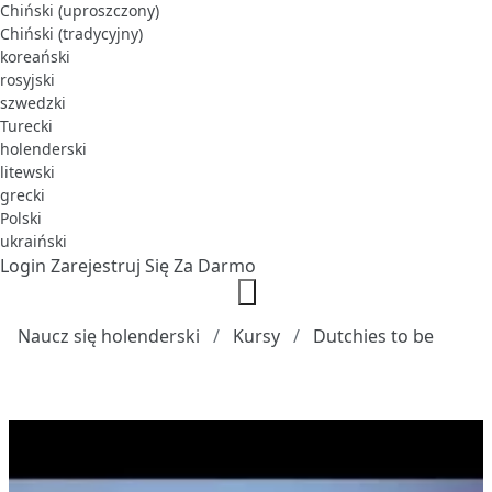
Chiński (uproszczony)
Chiński (tradycyjny)
koreański
rosyjski
szwedzki
Turecki
holenderski
litewski
grecki
Polski
ukraiński
Login
Zarejestruj Się Za Darmo
Naucz się holenderski
Kursy
Dutchies to be