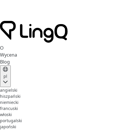
O
Wycena
Blog
pl
angielski
hiszpański
niemiecki
francuski
włoski
portugalski
japoński