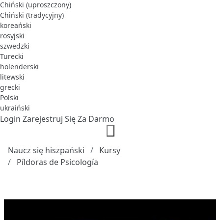
Chiński (uproszczony)
Chiński (tradycyjny)
koreański
rosyjski
szwedzki
Turecki
holenderski
litewski
grecki
Polski
ukraiński
Login
Zarejestruj Się Za Darmo
Naucz się hiszpański
Kursy
Píldoras de Psicología