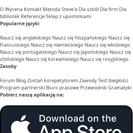
O
Wycena
Kontakt
Metoda Steve'a
Dla szkół
Dla firm
Dla
bibliotek
Referencje
Sklep z upominkami
Popularne języki
Naucz się angielskiego
Naucz się hiszpańskiego
Naucz się
francuskiego
Naucz się niemieckiego
Naucz się włoskiego
Naucz się portugalskiego
Naucz się japońskiego
Naucz się
chińskiego
Naucz się koreańskiego
Naucz się rosyjskiego
Zasoby
Forum
Blog
Zostań korepetytorem
Zawody
Test biegłości
Program partnerski
Biuro prasowe
Przewodnik Gramatyki
Pobierz naszą aplikację na: