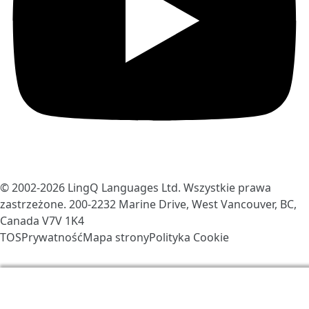
© 2002-2026
LingQ Languages Ltd.
Wszystkie prawa
zastrzeżone. 200-2232 Marine Drive, West Vancouver, BC,
Canada
V7V 1K4
TOS
Prywatność
Mapa strony
Polityka Cookie
Używamy ciasteczek, aby ulepszyć LingQ. Odwiedzając
stronę wyrażasz zgodę na nasze
polityka Cookie
.