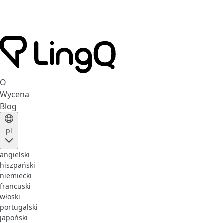
O
Wycena
Blog
pl
angielski
hiszpański
niemiecki
francuski
włoski
portugalski
japoński